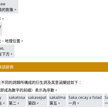
yaw
談的對象。
序。
y
位、地理位置。
no.
在下方。
族語辭典
a）
在不同的詞類所構成的衍生詞及其意涵闡述如下：
（即成為數字的前綴）表示為序數。
y
sakatosa
sakasepat
sakalima
Saka
cecay
a
folad
S
先。
第二。
第四。
第五。
一月。