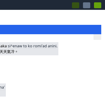
 saka
si^enaw
to
ko
romi'ad
anini
.
天天氣冷。
na'