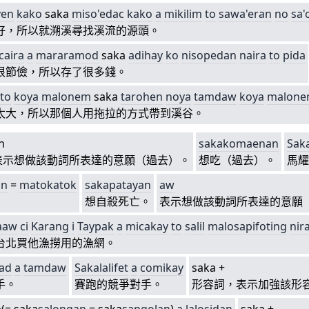
y
en
kako
saka
miso'edac
kako
a
mikilim
to
sawa'eran
no
sa'
好，所以就溯溪尋找溪流的源頭。
caira
a
mararamod
saka
adihay
ko
nisopedan
naira
to
pida
很節儉，所以存了很多錢。
ato
koya
malonem
saka
tarohen
noya
tamdaw
koya
malon
太大，所以那個人用拖拉的方式帶到溪谷。
n
sa
kakomaenan
Sa
k
表示想做該動詞所表達的意願（過去）。
想吃（過去）。
馬耀
an
=
matokatok
sa
kapatayan
aw
想自殺死亡。
表示想做該動詞所表達的意願
aaw
ci
K
ara
ng
i
Taypak
a
micakay
to
salil
malo
sapifoting
nir
台北買他漁撈用的漁網。
yad
a
tamdaw
Sa
kalalifet
a
comikay
saka +
手。
賽跑的競爭對手。
形容詞，表示加強該形