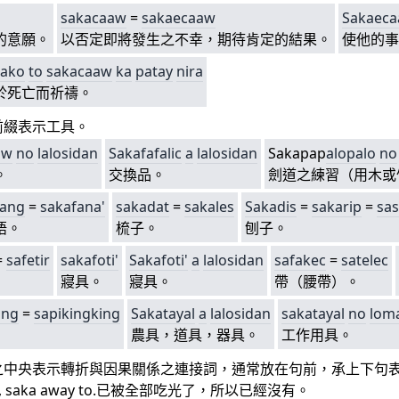
sakacaaw
=
sakaecaaw
Sakaec
的意願。
以否定即將發生之不幸，期待肯定的結果。
使他的事
kako
to
sakacaaw
ka
patay
nira
於死亡而祈禱。
前綴表示工具。
aw
no
lalosidan
Sa
kafafalic
a
lalosidan
Sakapap
alopal
o
no
。
交換品。
劍道之練習（用木或
nang
=
sakafana'
sakadat
=
sakales
Sakadis
=
sakarip
=
s
as
語。
梳子。
刨子。
=
safetir
sa
kafoti'
Sa
kafoti'
a
lalosidan
safakec
=
satelec
寢具。
寢具。
帶（腰帶）。
ang
=
sapikingking
Sakatayal
a
lalosidan
sakatayal
no
lom
農具，道具，器具。
工作用具。
中央表示轉折與因果關係之連接詞，通常放在句前，承上下句表示
en, saka away to.已被全部吃光了，所以已經沒有。