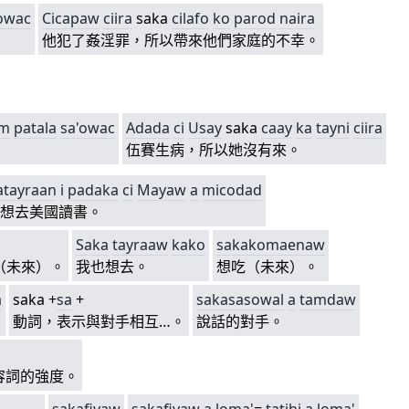
owac
Cicapaw
ciira
saka
cilafo
ko
parod
naira
他犯了姦淫罪，所以帶來他們家庭的不幸。
em
patala
sa'owac
Adada
ci
Usay
saka
caay
ka
tayni
ciira
伍賽生病，所以她沒有來。
atayraan
i
padaka
ci
Mayaw
a
micodad
想去美國讀書。
Saka
tayra
aw
kako
sakakomaenaw
（未來）。
我也想去。
想吃（未來）。
a
saka +
sa
+
sakasasowal
a
tamdaw
動詞，表示與對手相互…。
說話的對手。
容詞的強度。