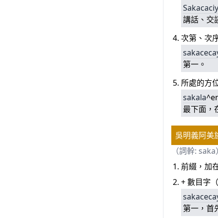
Sakacaci
講話、交
次第、次
sakaceca
第一。
所處的方
sa
kala
^e
最下面，
吳明義阿美
（詞幹: sak
前綴，加
+ 數目字
sakaceca
第一，首