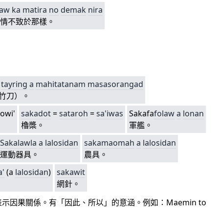
aaw
ka
matira
no
demak
nira
情不致於那樣。
tayring
a
mahitatanam
masasorangad
竹刀）。
owi'
sakadot
=
sataroh
=
sa'iwas
Sakafa
folaw
a
lonan
櫓槳。
軍艦。
Sa
kalawla
a
lalosidan
sakamaomah
a
lalosidan
運動器具。
農具。
a'
(a
lalosidan
)
sakawit
網針。
因果關係。有「因此、所以」的意涵。例如：Maemin to