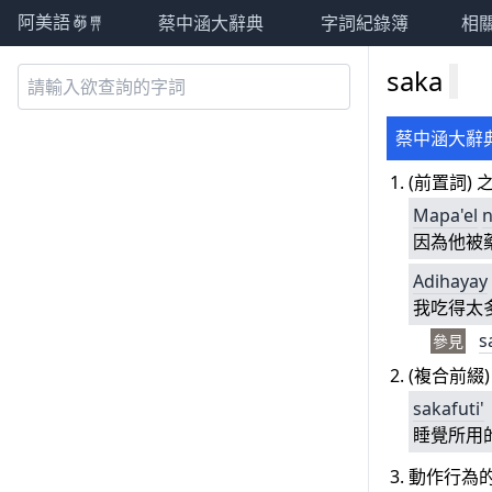
蔡中涵大辭典
字詞紀錄簿
相
阿美語萌典
saka
蔡中涵大辭
(前置詞)
Mapa'el
因為他被
Adihayay
我吃得太
s
參見
(複合前綴
sakafuti'
睡覺所用
動作行為