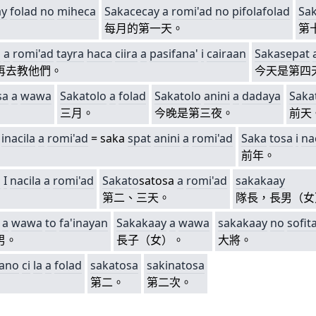
ay
folad
no
miheca
Sakacecay
a
romi'ad
no
pifolafolad
Sa
每月的第一天。
第
a
a
romi'ad
tayra
haca
ciira
a
pasifana'
i
cairaan
Sakasepat
再去教他們。
今天是第四
sa
a
wawa
Sakatolo
a
folad
Sakatolo
anini
a
dadaya
Saka
三月。
今晚是第三夜。
前天
inacila
a
romi'ad
= saka
s
pat
anini
a
romi'ad
Saka
tosa
i
na
前年。
a
I
nacila
a
romi'ad
S
akato
satosa
a
romi'ad
sakakaay
第二、三天。
隊長，長男（女
a
wawa
to
fa'inayan
Sakakaay
a
wawa
sakakaay
no
sofit
男。
長子（女）。
大將。
ano
ci
la
a
folad
sakatosa
sakinatosa
第二。
第二次。