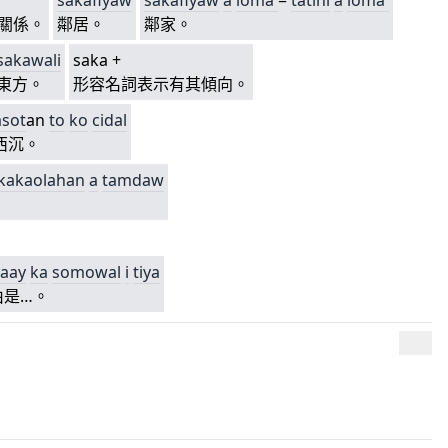
sakafiyaw
sakafiyaw
a
loma'
=
tatihi
a
loma'
關係。
鄰居。
鄰家。
sakawal
i
saka +
東方。
形容名詞表示有其傾向。
sot
an
to
ko
cidal
西沉。
kakaolahan
a
tamdaw
caay
ka
somowal
i
tiya
由是…。