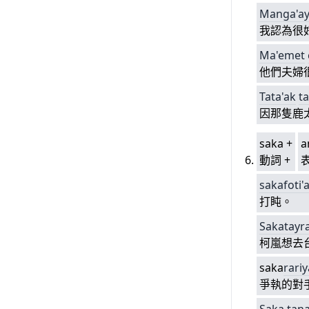
Ma
nga'a
我認為很
Ma'emet
他們夫婦
Tata'ak
t
因那隻鹿
saka +
a
動詞 +
sakafoti'
打盹。
Sakatayr
柯嵐想去
saka
rari
爭執的對