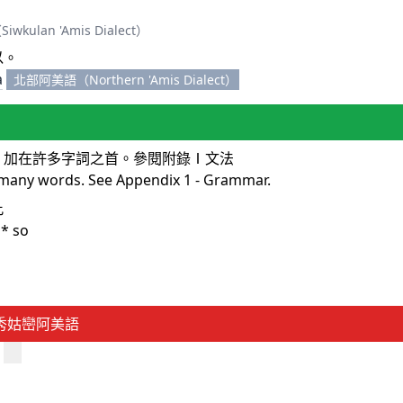
a）
ulan 'Amis Dialect）
以。
a
北部阿美語（Northern 'Amis Dialect）
，加在許多字詞之首。參閱附錄Ⅰ文法
 many words. See Appendix 1 - Grammar.
此
 * so
秀姑巒阿美語