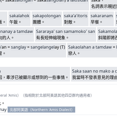
a
(= saka
salongan
= saka
sangolan
)
a
lalosidan
saka +
名詞表示親近
sakalahok
sakapolongan
saka'a'itoris
sakaranam
飯。
午飯。
團體。
對敵。
早餐。
ananay
a
tamdaw
Sa
raraya'
san
sa
mamoko'
san
Saka
mola
向的人。
有長短伸縮現象。
斜陽即將
'
an =
sanglay
=
s
angel
angel
ay (T)
Sakaolahan
a
tamdaw
=
胃。
戀人。
n
Saka
saan
no
mako
a
因，牽涉已被顯示或想到的一些事情。
我當時不發表意見的理
a）
eral 'Amis）（指相對於北部阿美語其他四亞群均通用者）
此。
nay
北部阿美語（Northern 'Amis Dialect）