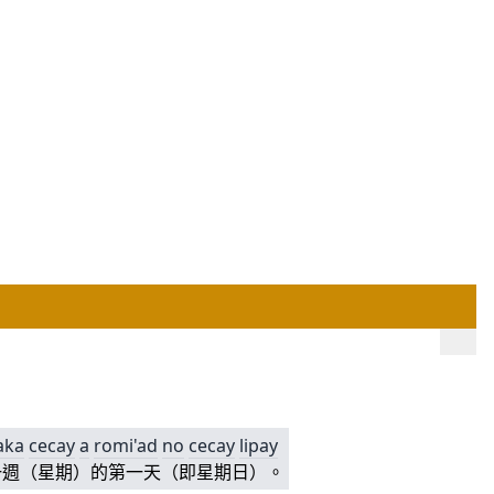
aka
cecay
a
romi'ad
no
cecay
lipay
一週（星期）的第一天（即星期日）。