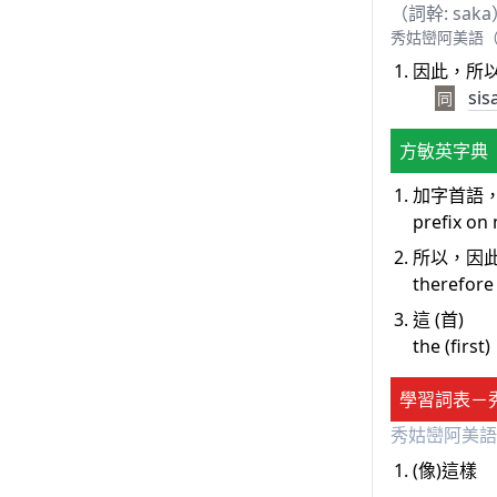
（詞幹: sak
秀姑巒阿美語（Siwk
因此，所
sis
同
方敏英字典
加字首語
prefix on
所以，因
therefore
這 (首)
the (first)
學習詞表－
秀姑巒阿美語
(像)這樣