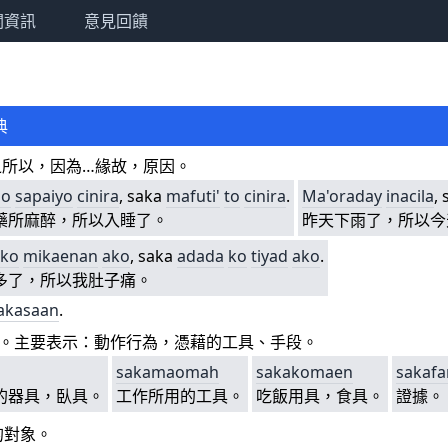
關資訊
意見回饋
典
 之所以，因為…緣故，原因。
no
sapaiyo
cinira
, saka
mafuti'
to
cinira
.
Ma'oraday
inacila
,
藥所麻醉，所以入睡了。
昨天下雨了，所以今
ko
mikaenan
ako
, saka
adada
ko
tiyad
ako
.
多了，所以我肚子痛。
akasaan
.
)。主要表示：動作行為，憑藉的工具、手段。
sakamaomah
sakakomaen
sakafa
的器具，臥具。
工作所用的工具。
吃飯用具，食具。
證據。
的對象。