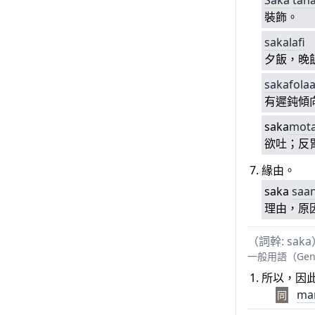
Saka
tan
裝飾。
sakalafi
夕飯，晚
sakafola
有遲鈍傾
saka
mota
欲吐；反
緣由。
saka
saa
理由，原
（詞幹: sak
一般用語（Gen
所以，因
ma
同