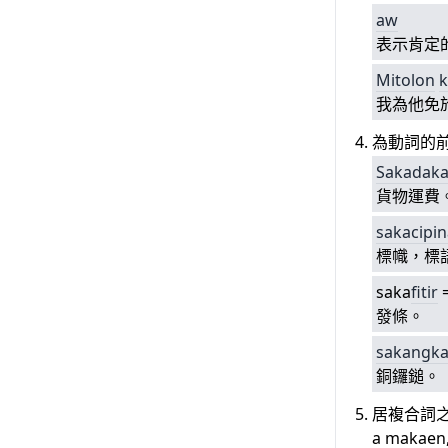
aw
表示肯定
Mitolon
我為他免
為動詞的
Sakadak
貨物運費
sakacipi
標幟，標
saka
fitir
發條。
sakangk
銅鑼鎚。
居複合詞之
a maka