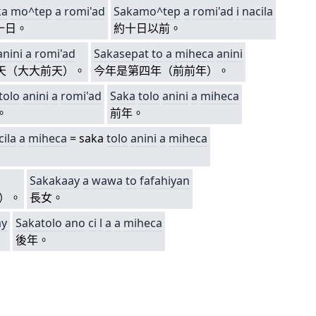
ka
mo^tep
a
romi'ad
Sakamo^tep
a
romi'ad
i
nacila
十日。
約十日以前。
anini
a
romi'ad
Sakasepat
to
a
miheca
anini
天（大大前天）。
今年是第四年（前前年）。
tolo
anini
a
romi'ad
Saka
tolo
anini
a
miheca
。
前年。
cila
a
miheca
= saka
tolo
anini
a
miheca
Sakakaay
a
wawa
to
fafahiyan
）。
長女。
ay
Sakatolo
ano
ci
l
a
a
miheca
後年。