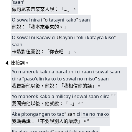
‘
saan
’
做句尾表示某某人說：「…」。
O
sowal
nira
i
“o
tatayni
kako
”
saan
他說：「我本來要來的。」
O
sowal
ni
Kacaw
ci
U
saya
n
i
“
olili
katayra
kiso
”
saan
卡造對伍賽說：「你去吧！」。
連接詞。
Yo
maherek
kako
a
paratoh
i
ciiraan
i
sowal
saan
ciira
“
paso'elin
kako
to
sowal
no
miso
”
saan
我告訴他以後，他說：「我相信你的話」。
Yo
maherek
kako
a
milicay
i
sowal
saan
ciira
“ ”
我問完他以後，他就說：「…」。“
Aka
pitongangan
to
tao
” san
ci
ina
no
mako
我媽媽說：「不要說別人的壞話」。“
Kalalok
a
micodad
” san
ci
faki
no
mako