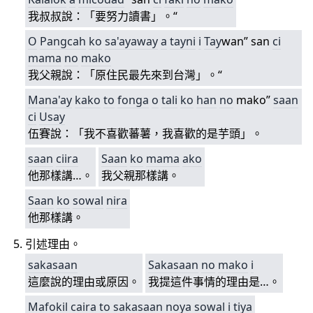
我叔叔說：「要努力讀書」。“
O
Pangcah
ko
sa'ayaway
a
tayni
i
T
ay
wan” san
ci
mama
no
mako
我父親說：「原住民最先來到台灣」。“
Mana'ay
kako
to
fonga
o
tali
ko
han
no
mako”
saan
ci
Usay
伍賽說：「我不喜歡蕃薯，我喜歡的是芋頭」。
saan
ciira
Saan
ko
mama
ako
他那樣講…。
我父親那樣講。
Saan
ko
sowal
nira
他那樣講。
引述理由。
sakasaan
Sakasaan
no
mako
i
這麼說的理由或原因。
我提這件事情的理由是…。
Mafokil
caira
to
sakasaan
noya
sowal
i
tiya