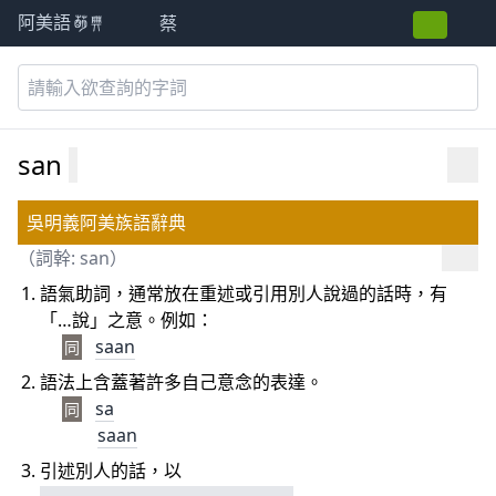
蔡
阿美語萌典
san
吳明義阿美族語辭典
（詞幹: san）
語氣助詞，通常放在重述或引用別人說過的話時，有
「…說」之意。例如：
saan
同
語法上含蓋著許多自己意念的表達。
sa
同
saan
引述別人的話，以