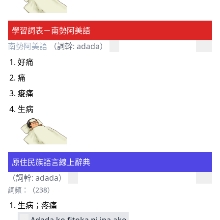
學習詞表－南勢阿美語
南勢阿美語
（詞幹: adada）
好痛
痛
痠痛
生病
原住民族語言線上辭典
（詞幹: adada）
詞頻：（238）
生病；疼痛
Adada
ko
fitoka
ni
ina
ako