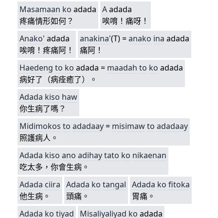
Masamaan
ko
adada
A
adada
疼痛情形如何？
唉唷！痛呀！
Anako'
adada
anakina'
(T) =
anako
ina
adada
唉唷！疼痛阿！
痛阿！
Haedeng
to
ko
adada =
maadah
to
ko
adada
病好了（病痊癒了）。
Adada
kiso
haw
你生病了嗎？
Midimokos
to
adadaay
=
misimaw
to
adadaay
照護病人。
Adada
kiso
ano
adihay
tato
ko
nikaenan
吃太多，你會生病。
Adada
ciira
Adada
ko
tangal
Adada
ko
fitoka
他生病。
頭痛。
胃痛。
Adada
ko
tiyad
Misaliyaliyad
ko
adada