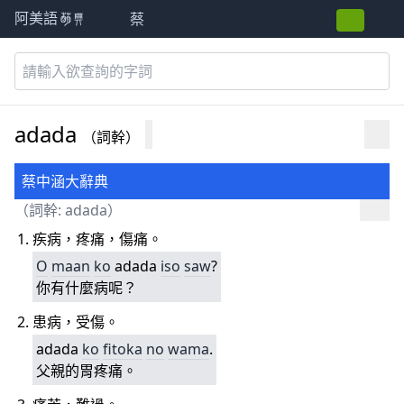
蔡
阿美語萌典
adada
（詞幹）
蔡中涵大辭典
（詞幹: adada）
疾病，疼痛，傷痛。
O
maan
ko
adada
iso
saw
?
你有什麼病呢？
患病，受傷。
adada
ko
fitoka
no
wama
.
父親的胃疼痛。