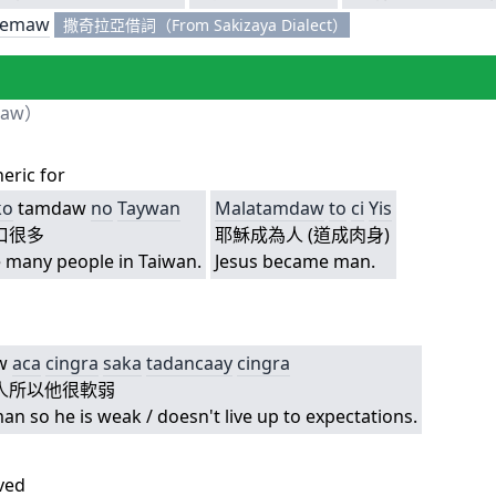
demaw
撒奇拉亞借詞（From Sakizaya Dialect）
daw）
eric for
ko
tamdaw
no
Taywan
Malatamdaw
to
ci
Yis
口很多
耶穌成為人 (道成肉身)
 many people in Taiwan.
Jesus became man.
w
aca
cingra
saka
tadancaay
cingra
人所以他很軟弱
an so he is weak / doesn't live up to expectations.
ved