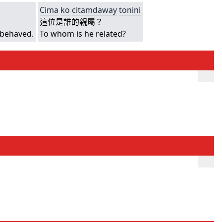
Cima
ko
citamdaway
tonini
這位是誰的親屬？
 behaved.
To whom is he related?