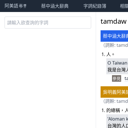
蔡中涵大辭典
字詞紀錄簿
相
阿美語萌典
tamda
蔡中涵大辭
（詞幹: tam
人。
O
Taiwan
我是台灣
t
參見
吳明義阿美
（詞幹: tam
的總稱，
'Aloman
台灣的人