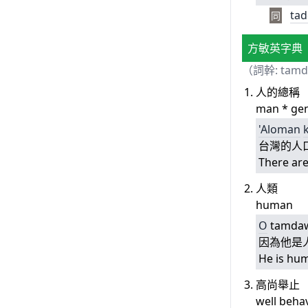
ta
同
方敏英字典
（詞幹: tam
人的總稱
man * gen
'Aloman
台灣的人
There are
人類
human
O
tamda
因為他是
He is hum
高尚舉止
well beha