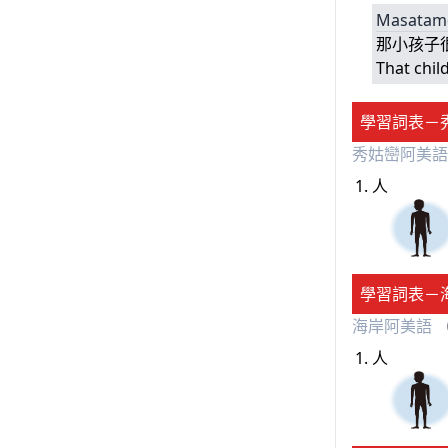
Masata
那小孩子
That chil
學習詞表－
秀姑巒阿美語
人
學習詞表－
海岸阿美語
（
人