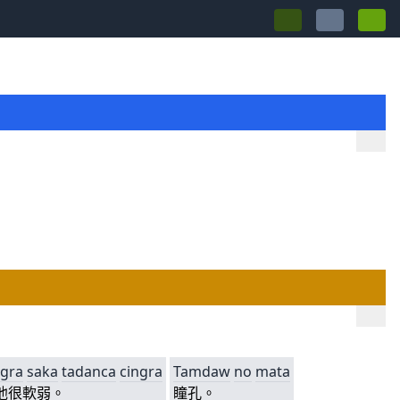
ngra
saka
tadanca
cingra
Tamdaw
no
mata
他很軟弱。
瞳孔。