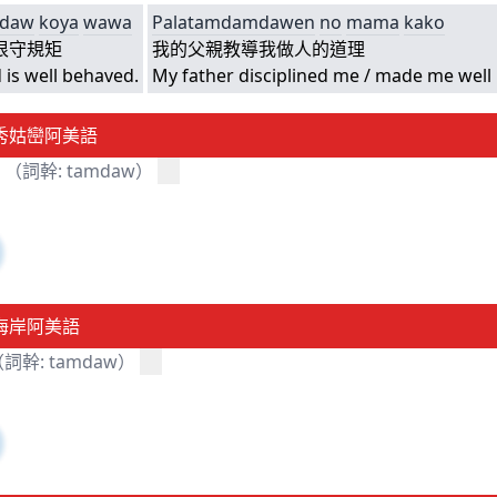
mdaw
koya
wawa
Palatamdamdawen
no
mama
kako
很守規矩
我的父親教導我做人的道理
d is well behaved.
My father disciplined me / made me well
秀姑巒阿美語
（詞幹: tamdaw）
海岸阿美語
詞幹: tamdaw）