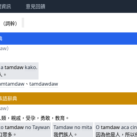
關資訊
意見回饋
w
（詞幹）
典
daw）
a
tamdaw
kako
.
人。
amtamdaw
、
tamdawdaw
族語辭典
daw）
人類，親戚，受孕，勇敢，教育。
ko
tamdaw
no
Taywan
Tamdaw
no
mita
O
tamdaw
aca
ci
口眾多。
我們族人。
因為他是人，所以