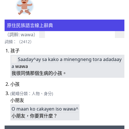
原住民族語言線上辭典
（詞幹: wawa）
詞頻：（2412）
孩子
Saaday^ay
sa
kako
a
minengneng
tora
adadaay
a
wawa
我很同情那個生病的小孩。
小孩
(範疇分類：人物、身分)
小朋友
O
maan
ko
cakayen
iso
wawa^
小朋友，你要買什麼？