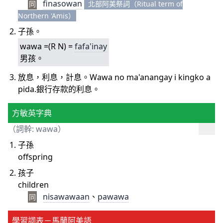
finasowan
同
北部阿美祭詞（Ritual term of
Northern 'Amis）
子孫。
wawa =(R N) =
fafa'inay
男孩。
放息，利息，計息。Wawa no ma'anangay i kingko a
pida.銀行存款的利息。
方敏英字典
（詞幹: wawa）
子孫
offspring
孩子
children
nisawawaan
、
pawawa
同
學習詞表－馬蘭阿美語