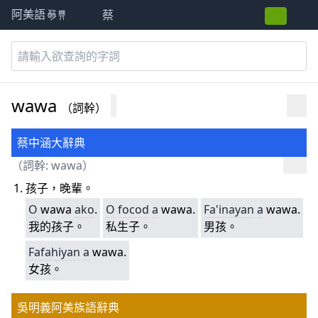
蔡
阿美語萌典
wawa
（詞幹）
蔡中涵大辭典
（詞幹: wawa）
孩子，晚輩。
O
wawa
ako
.
O
focod
a
wawa.
Fa'inayan
a
wawa.
我的孩子。
私生子。
男孩。
Fafahiyan
a
wawa.
女孩。
吳明義阿美族語辭典