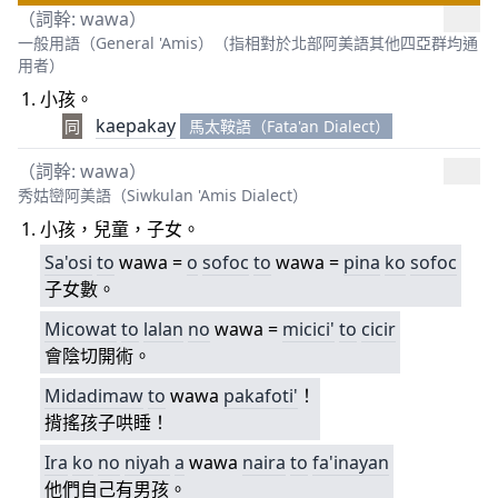
（詞幹: wawa）
一般用語（General 'Amis）（指相對於北部阿美語其他四亞群均通
用者）
小孩。
kaepakay
同
馬太鞍語（Fata'an Dialect）
（詞幹: wawa）
秀姑巒阿美語（Siwkulan 'Amis Dialect）
小孩，兒童，子女。
Sa'osi
to
wawa =
o
sofoc
to
wawa =
pina
ko
sofoc
子女數。
Micowat
to
lalan
no
wawa =
mi
cici'
to
cicir
會陰切開術。
Midadimaw
to
wawa
pakafoti'
！
揹搖孩子哄睡！
Ira
ko
no
niyah
a
wawa
naira
to
fa'inayan
他們自己有男孩。