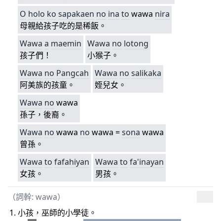
O
holo
ko
sapakaen
no
ina
to
wawa
nira
母親給孩子吃的是稀飯。
Wawa
a
maemin
Wawa
no
lotong
孩子們！
小猴子。
Wawa
no
Pangcah
Wawa
no
salikaka
阿美族的孩童。
姪兒女。
Wawa
no
wawa
孫子，後裔。
Wawa
no
wawa
no
wawa =
sona
wawa
曾孫。
Wawa
to
fafahiyan
Wawa
to
fa'inayan
女孩。
男孩。
（詞幹: wawa）
小孩，巫師的小學徒。