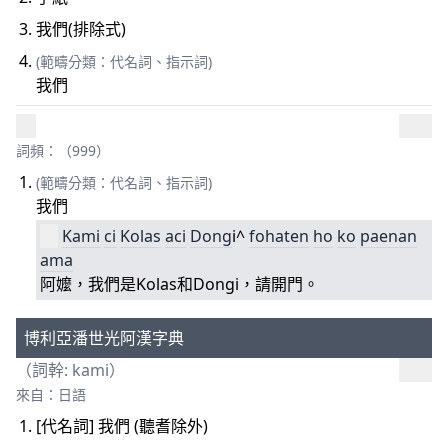
我們(排除式)
(範疇分類：代名詞、指示詞)
我們
詞頻：（999）
(範疇分類：代名詞、指示詞)
我們
Kami
ci
Kolas
aci
Do
ng
i^
fohaten
ho
ko
paenan
ama
阿嬤，我們是Kolas和Dongi，請開門。
博利亞潘世光阿漢字典
（詞幹: kami）
來自：日語
[代名詞] 我們 (聽耆除外)