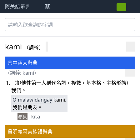
蔡
阿美語萌典
kami
（詞幹）
蔡中涵大辭典
（詞幹: kami）
（排他性第一人稱代名詞，複數，基本格、主格形態）
我們。
O
malawidangay
kami.
我們是朋友。
kita
參見
吳明義阿美族語辭典