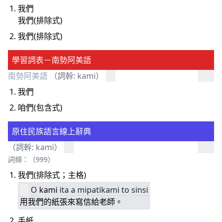
我們
我們(排除式)
我們(排除式)
學習詞表－南勢阿美語
南勢阿美語
（詞幹: kami）
我們
咱們(包含式)
原住民族語言線上辭典
（詞幹: kami）
詞頻：（999）
我們(排除式；主格)
O
kami
ita
a
mipatikami
to
sinsi
用我們的紙張來寫信給老師。
手紙