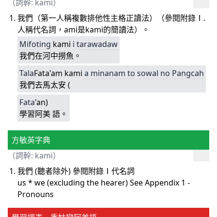
（詞幹: kami）
我們（第一人稱複數排他性主格正讀法）（參閱附錄Ⅰ.
人稱代名詞，ami是kami的簡讀法）。
Mifoting
kami
i
tarawadaw
我們在河中撈魚。
T
ala
Fata'am kami
a
minanam
to
sowal
no
Pangcah
我們去馬太安 (
F
ata
'an)
學習阿美 語。
方敏英字典
（詞幹: kami）
我們 (聽者除外) 參閱附錄Ⅰ代名詞
us * we (excluding the hearer) See Appendix 1 -
Pronouns