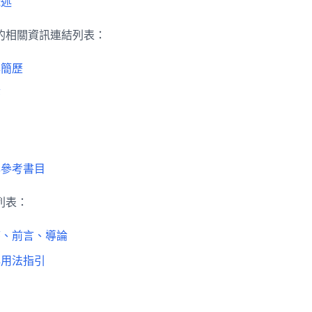
概述
的相關資訊連結列表：
與簡歷
序
與參考書目
列表：
序、前言、導論
典用法指引