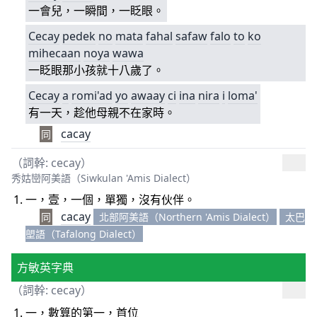
一會兒，一瞬間，一眨眼。
Cecay
pedek
no
mata
fahal
safaw
falo
to
ko
mihecaan
noya
wawa
一眨眼那小孩就十八歲了。
Cecay
a
romi'ad
yo
awaay
ci
ina
nira
i
loma'
有一天，趁他母親不在家時。
cacay
同
（詞幹: cecay）
秀姑巒阿美語（Siwkulan 'Amis Dialect）
一，壹，一個，單獨，沒有伙伴。
cacay
同
北部阿美語（Northern 'Amis Dialect）
太巴
塱語（Tafalong Dialect）
方敏英字典
（詞幹: cecay）
一，數算的第一，首位