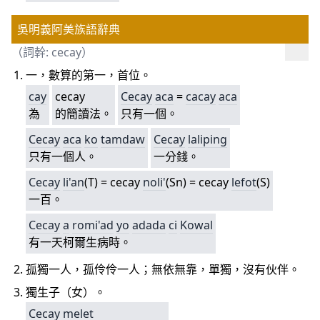
吳明義阿美族語辭典
（詞幹: cecay）
一，數算的第一，首位。
cay
cecay
Cecay
aca
=
cacay
aca
為
的簡讀法。
只有一個。
Cecay
aca
ko
tamdaw
Cecay
laliping
只有一個人。
一分錢。
Cecay
li'an
(T) = cecay
noli'
(Sn) = cecay
lefot
(S)
一百。
Cecay
a
romi'ad
yo
adada
ci
Kowal
有一天柯爾生病時。
孤獨一人，孤伶伶一人；無依無靠，單獨，沒有伙伴。
獨生子（女）。
Cecay
melet