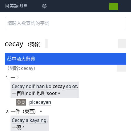
蔡
阿美語萌典
cecay
（詞幹）
蔡中涵大辭典
（詞幹: cecay）
一。
Cecay
noli'
han
ko
cecay
so'ot
.
一百叫noli' 也叫'soot。
picecayan
參見
一件（東西）。
Cecay
a
kaysing
.
一碗。