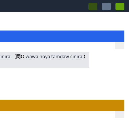
cinira
.（同O
wawa
noya
tamdaw
cinira
.）