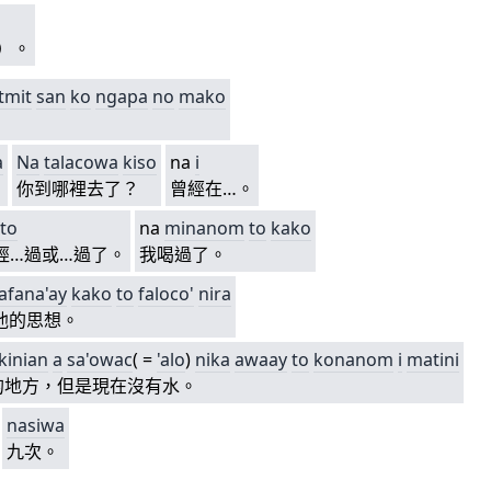
）。
tmit
san
ko
ngapa
no
mako
a
Na
talacowa
kiso
na
i
你到哪裡去了？
曾經在…。
to
na
minanom
to
kako
經…過或…過了。
我喝過了。
afana'ay
kako
to
faloco'
nira
他的思想。
kinian
a
sa'owac
( =
'alo
)
nika
awaay
to
ko
nanom
i
matini
的地方，但是現在沒有水。
nasi
wa
九次。