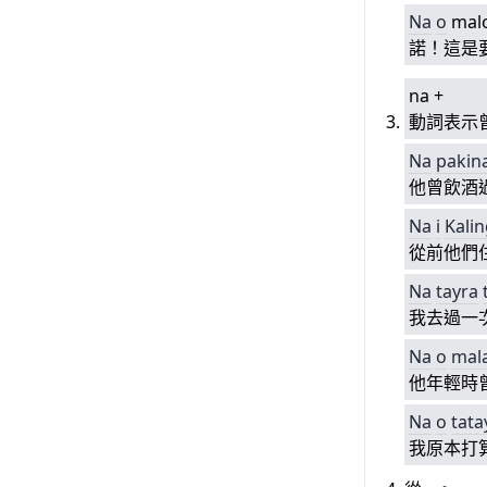
Na
o
mal
諾！這是
na +
動詞表示
Na
pakina
他曾飲酒
Na
i
Kali
從前他們
Na
tayra
我去過一
Na
o
mala
他年輕時
Na
o
tata
我原本打