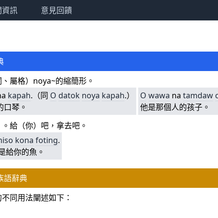
關資訊
意見回饋
典
、屬格）noya~的縮簡形。
na
kapah
.（同
O
datok
noya
kapah
.）
O
wawa
na
tamdaw
的口琴。
他是那個人的孩子。
）。給（你）吧，拿去吧。
iso
kona
foting
.
這是給你的魚。
族語辭典
的不同用法闡述如下：