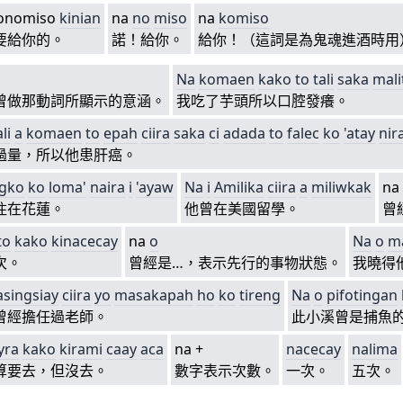
onomiso
kinian
na
no
miso
na
komi
so
要給你的。
諾！給你。
給你！（這詞是為鬼魂進酒時用
Na
komaen
kako
to
tali
saka
mali
曾做那動詞所顯示的意涵。
我吃了芋頭所以口腔發癢。
li
a
komaen
to
epah
ciira
saka
ci
adada
to
falec
ko
'atay
nir
過量，所以他患肝癌。
ngko
ko
loma'
naira
i
'ayaw
Na
i
Amilika
ciira
a
mi
liwka
k
na
住在花蓮。
他曾在美國留學。
曾
to
kako
kinacecay
na
o
Na
o
m
次。
曾經是…，表示先行的事物狀態。
我曉得
singsiay
ciira
yo
masakapah
ho
ko
tireng
Na
o
pifotingan
曾經擔任過老師。
此小溪曾是捕魚
yra
kako
kirami
caay
aca
na +
nacecay
nalima
算要去，但沒去。
數字表示次數。
一次。
五次。