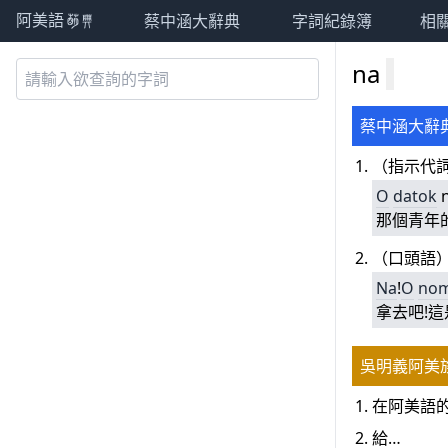
蔡中涵大辭典
字詞紀錄簿
相
阿美語萌典
na
蔡中涵大辭
（指示代詞
O
datok
那個青年
（口頭語
Na
!
O
no
m
拿去吧!
吳明義阿美
在阿美語
給…