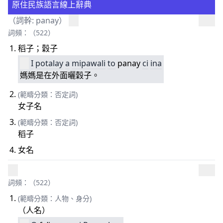
原住民族語言線上辭典
（詞幹: panay）
詞頻：（522）
稻子；穀子
I
potalay
a
mipawali
to
panay
ci
ina
媽媽是在外面曬穀子。
(範疇分類：否定詞)
女子名
(範疇分類：否定詞)
稻子
女名
詞頻：（522）
(範疇分類：人物、身分)
（人名）