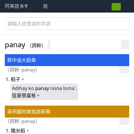
蔡
阿美語萌典
panay
（詞幹）
蔡中涵大辭典
（詞幹: panay）
稻子。
Adihay
ko
panay
nona
loma'
.
這家很富裕。
吳明義阿美族語辭典
（詞幹: panay）
糯米稻。