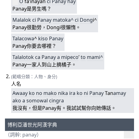
O
fa’inayan
ci
Panay
hay
Panay是男生嗎？
Malalok
ci
Panay
matoka^
ci
Do
ng
i^
Panay很勤勞，Dongi很懶惰。
Tala
cowa
^
kiso
Panay
Panay你要去哪裡？
Talalotok
ca
Panay
a
mi
peco
’
to
mami^
Panay一家人到山上摘橘子。
(範疇分類：人物、身分)
人名
Awaay
ko
no
mako
nika
ira
ko
ni
Panay
Tan
ama
y
ako
a
somowal
cingra
我沒有，但是Panay有。我試試幫你向她傳話。
博利亞潘世光阿漢字典
（詞幹: panay）