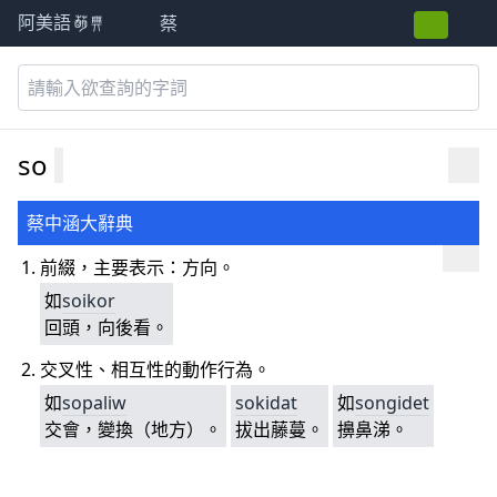
蔡
阿美語萌典
so
蔡中涵大辭典
前綴，主要表示：方向。
如
soikor
回頭，向後看。
交叉性、相互性的動作行為。
如
sopaliw
sokidat
如
songidet
交會，變換（地方）。
拔出藤蔓。
擤鼻涕。