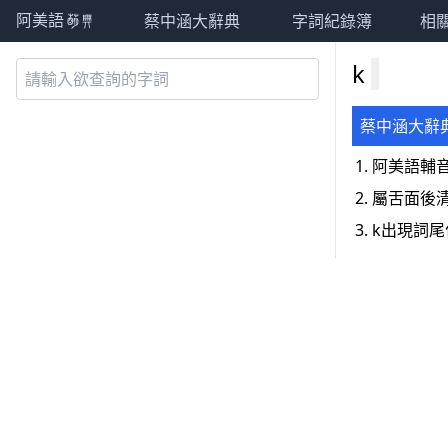
蔡中涵大辭典
字詞紀錄簿
相
阿美語萌典
k
蔡中涵大辭
阿美語輔
屬舌面後
k出現詞尾