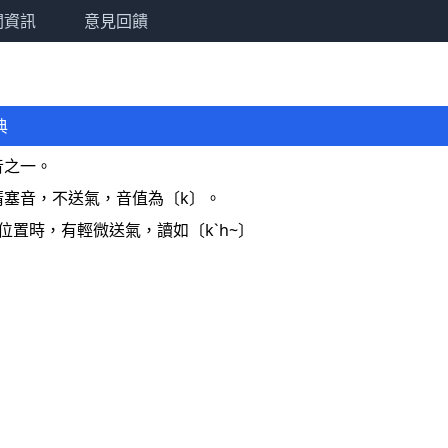
關資訊
意見回饋
典
音之一。
清塞音，不送氣，音值為〔k〕。
位置時，有輕微送氣，讀如〔k`h~〕