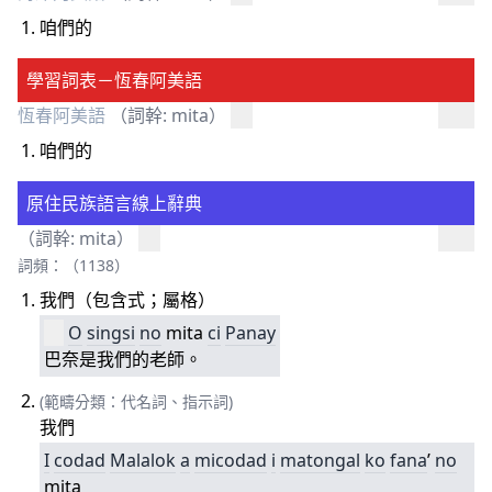
咱們的
學習詞表－恆春阿美語
恆春阿美語
（詞幹: mita）
咱們的
原住民族語言線上辭典
（詞幹: mita）
詞頻：（1138）
我們（包含式；屬格）
O
singsi
no
mita
ci
Panay
巴奈是我們的老師。
(範疇分類：代名詞、指示詞)
我們
I
codad
Malalok
a
micodad
i
matongal
ko
f
ana
’
no
mita