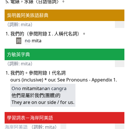
電錶，水錶〈日語借詞〉。
吳明義阿美族語辭典
（詞幹: mita）
我們的（參閱附錄Ｉ. 人稱代名詞）。
no
mita
同
方敏英字典
（詞幹: mita）
我們的。參閱附錄Ⅰ代名詞
ours (inclusive) * our. See Pronouns - Appendix 1.
O
no
mitamita
n
a
n
cangra
他們是屬於我們(團體)的
They are on our side / for us.
學習詞表－海岸阿美語
海岸阿美語
（詞幹: mita）