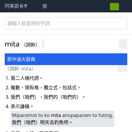
蔡
阿美語萌典
mita
（詞幹）
蔡中涵大辭典
（詞幹: mita）
第二人稱代詞。
複數，領有格，獨立式，包括式。
我們（咱們），我們的（咱們的）。
表示謙稱。
Mipacemot
to
ko
mita
anopapacem
to
futing
.
我們（咱們）明天去釣魚吧。