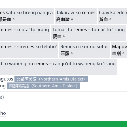
es
sato
ko
tireng
nangra
Takaraw
ko
remes
Caay
ka
ede
都是血。
高血壓。
貧血。
remes =
mota'
to
'irang
Tomai'
to
remes =
tomai'
to
'irang
便血。
remes =
si
remes
ko
teloho'
Remes
i
rikor
no
sofoc
Mapo
惡露。
血崩。
d
to
waneng
no
remes =
cango'ot
to
waneng
ko
'irang
ngutos
北部阿美語（Northern 'Amis Dialect）
ang
南部阿美語（Southern 'Amis Dialect）
es）
。
oho