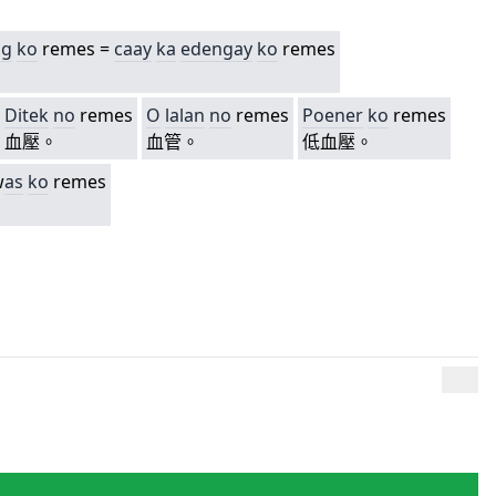
ng
ko
remes =
caay
ka
edengay
ko
remes
Ditek
no
remes
O
lalan
no
remes
Poener
ko
remes
血壓。
血管。
低血壓。
w
as
ko
remes