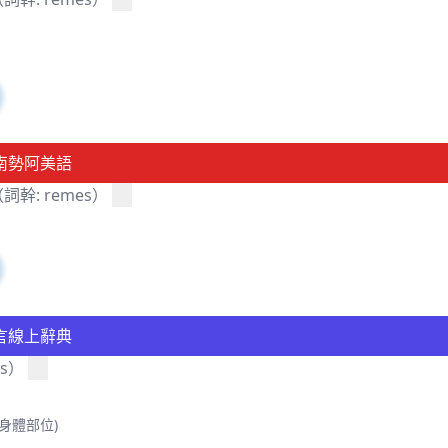
南勢阿美語
詞幹: remes）
言線上辭典
es）
身體部位)