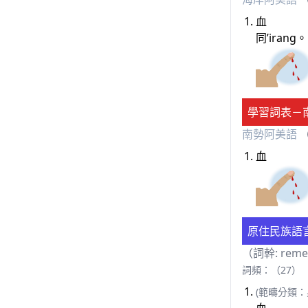
血
同’irang。
學習詞表－
南勢阿美語
（
血
原住民族語
（詞幹: rem
詞頻：（27）
(範疇分類：
血