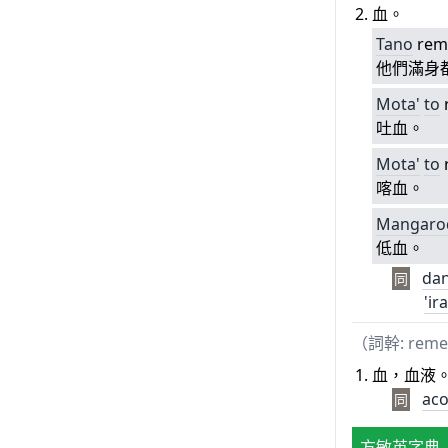
血。
Tano
rem
他們滿身
Mota'
to
吐血。
Mota'
to
喀血。
Mangaro
低血。
da
同
'ir
（詞幹: rem
血，血液
ac
同
方敏英字典