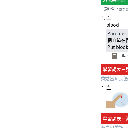
（詞幹: rem
血
blood
Paremes
把血塗在
Put blook
'il
同
學習詞表－
秀姑巒阿美語
血
學習詞表－
海岸阿美語
（