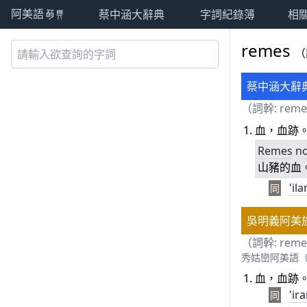
蔡中涵大辭典
字詞紀錄簿
相
阿美語萌典
remes
（
蔡中涵大辭
（詞幹: rem
血，血跡
Remes
n
山豬的血
'il
同
吳明義阿美
（詞幹: rem
秀姑巒阿美語（Siwk
血，血跡
'ir
同