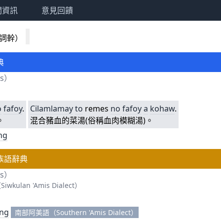
關資訊
意見回饋
詞幹）
典
es）
。
o
fafoy
.
Cilamlamay
to
remes
no
fafoy
a
kohaw
.
。
混合豬血的菜湯(俗稱血肉模糊湯)。
ang
族語辭典
es）
ulan 'Amis Dialect）
。
ang
南部阿美語（Southern 'Amis Dialect）