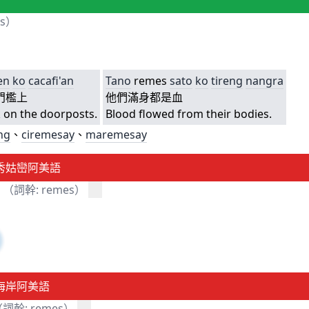
es）
en
ko
cacafi'an
Tano
remes
sato
ko
tireng
nangra
門檻上
他們滿身都是血
 on the doorposts.
Blood flowed from their bodies.
ang
、
ciremesay
、
maremesay
秀姑巒阿美語
（詞幹: remes）
海岸阿美語
詞幹: remes）