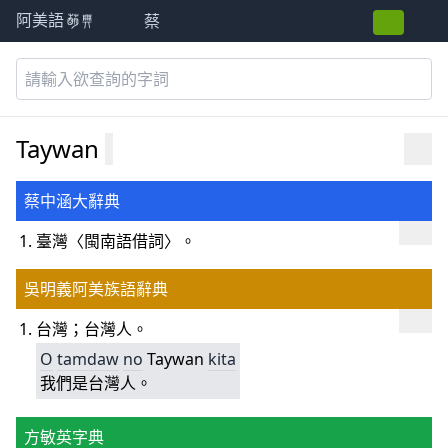
蔡
阿美語萌典
Taywan
蔡中涵大辭典
臺灣〈閩南語借詞〉。
吳明義阿美族語辭典
台灣；台灣人。
O
tamdaw
no
Taywan
kita
我們是台灣人。
方敏英字典