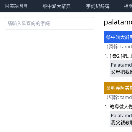
蔡中涵大辭典
字詞紀錄簿
相
阿美語萌典
palata
蔡中涵大辭
（詞幹:
tam
[ 疊2 ]
Palatam
父母把我
吳明義阿美
（詞幹:
tam
教導做人
Palatam
我父親教