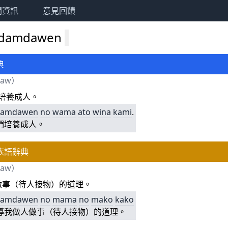
關資訊
意見回饋
mdamdawen
典
daw
）
把…培養成人。
damdawen
no
wama
ato
wina
kami
.
們培養成人。
族語辭典
daw
）
做事（待人接物）的道理。
damdawen
no
mama
no
mako
kako
導我做人做事（待人接物）的道理。