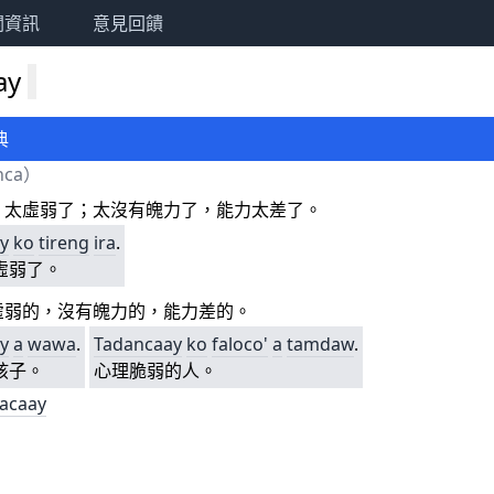
關資訊
意見回饋
ay
典
nca
）
，太虛弱了；太沒有魄力了，能力太差了。
y
ko
tireng
ira
.
虛弱了。
虛弱的，沒有魄力的，能力差的。
y
a
wawa
.
Tadancaay
ko
faloco'
a
tamdaw
.
孩子。
心理脆弱的人。
acaay