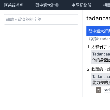
蔡中涵大辭典
字詞紀錄簿
相
阿美語萌典
tadanca
蔡中涵大辭
（詞幹:
tada
太軟弱了
Tadancaa
他的身體
軟弱的，
Tadancaa
能力差的
tad
同