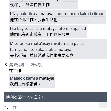
夜深了，她還在做工作。
I
Tay
pa
k
ciira
a
matayal
tada
maoron
kako
i
ciiraan
他在台北工作，我很想念他。
I
to
kay
to
caira
a
matayal
ato
misaparod
他們已在都市成家，工作也在那裡。
Mitolon
ko
mato’asay
mi
kitemel
a
pa’icel
i
tamiyanan
to
sa
kalalok
a
matayal
長老祈福，並且勉勵我們做事要認真。
(範疇分類：生活作息)
在工作
Malalok
kami
a
matayal
我們工作很勤勞。
博利亞潘世光阿漢字典
工作