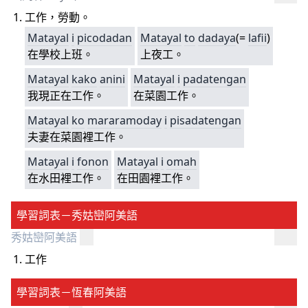
工作，勞動。
Matayal
i
picodadan
Matayal
to
dadaya
(=
lafii
)
在學校上班。
上夜工。
Matayal
kako
anini
Matayal
i
padatengan
我現正在工作。
在菜園工作。
Matayal
ko
mararamoday
i
pisadatengan
夫妻在菜園裡工作。
Matayal
i
fonon
Matayal
i
omah
在水田裡工作。
在田園裡工作。
學習詞表－秀姑巒阿美語
秀姑巒阿美語
工作
學習詞表－恆春阿美語