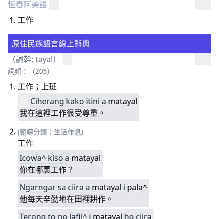
恆春阿美語
工作
原住民族語言線上辭典
（詞幹:
tayal
）
詞頻：（205）
工作；上班
Ciherang
kako
itini
a
matayal
我在這裡工作很受尊重。
(範疇分類：生活作息)
工作
Icowa^
kiso
a
matayal
你在哪裏工作？
Ngarngar
sa
ciira
a
matayal
i
pala^
他每天辛勤地在田裡耕作。
Terong
to
no
lafii^
i
matayal
ho
ciira