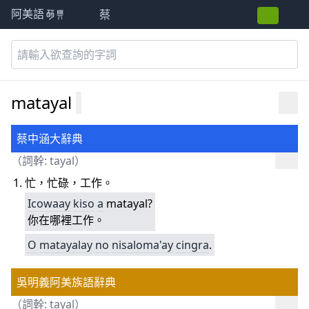
蔡
阿美語萌典
matayal
蔡中涵大辭典
（詞幹:
tayal
）
忙，忙碌，工作。
Icowaay
kiso
a
matayal?
你在哪裡工作。
O
matayalay
no
nisa
loma'ay
cingra
.
吳明義阿美族語辭典
（詞幹:
tayal
）