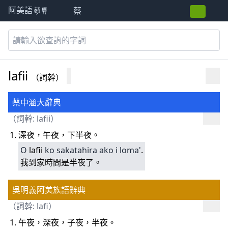
蔡
阿美語萌典
lafii
（詞幹）
蔡中涵大辭典
（詞幹: lafii）
深夜，午夜，下半夜。
O
lafii
ko
sakatahira
ako
i
loma'
.
我到家時間是半夜了。
吳明義阿美族語辭典
（詞幹:
lafi
）
午夜，深夜，子夜，半夜。