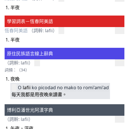
半夜
學習詞表－恆春阿美語
恆春阿美語
（詞幹: lafii）
半夜
原住民族語言線上辭典
（詞幹: lafii）
詞頻：（34）
夜晚
O
lafii
ko
picodad
no
mako
to
romi'ami'ad
每天我都是用夜晚來讀書。
博利亞潘世光阿漢字典
（詞幹: lafii）
午夜，深夜