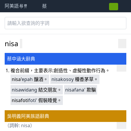
蔡
阿美語萌典
nisa
蔡中涵大辭典
複合前綴，主要表示:創造性、虚擬性動作行為。
nisa'
epah
釀酒。
ni
sakosoy
種香茅草。
ni
sawidang
結交朋友。
ni
safana'
欺騙
nisafoti
foti'
假裝睡覺。
吳明義阿美族語辭典
（詞幹: nisa）