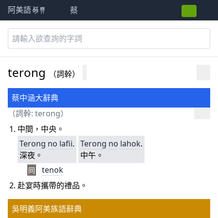
蔡
阿美語萌典
terong
（詞幹）
蔡中涵大辭典
（詞幹: terong）
中間，中央。
Terong
no
lafii
.
Terong
no
lahok
.
深夜。
中午。
tenok
同
赴宴時攜帶的禮品。
吳明義阿美族語辭典