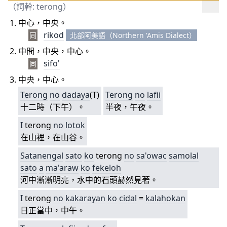
（詞幹: terong）
中心，中央。
rikod
同
北部阿美語（Northern 'Amis Dialect）
中間，中央，中心。
sifo'
同
中央，中心。
Terong
no
dadaya
(T)
Terong
no
lafii
十二時（下午）。
半夜，午夜。
I
terong
no
lotok
在山裡，在山谷。
Satanengal
sato
ko
terong
no
sa'owac
samolal
sato
a
ma'araw
ko
fekeloh
河中漸漸明亮，水中的石頭赫然見著。
I
terong
no
kakarayan
ko
cidal
=
kalahokan
日正當中，中午。