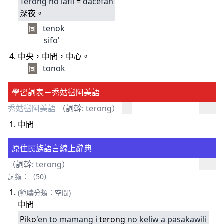
Terong
no
lafii
=
dacefan
深夜。
tenok
同
sifo'
中央，中間，中心。
tonok
同
學習詞表－秀姑巒阿美語
秀姑巒阿美語
（詞幹: terong）
中間
原住民族語言線上辭典
（詞幹: terong）
詞頻：（50）
(範疇分類：空間)
中間
Piko'
en
to
mamang
i
terong
no
keliw
a
pasakawili