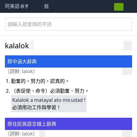
蔡
阿美語萌典
kalalok
蔡中涵大辭典
（詞幹:
lalok
）
勤奮的，努力的，認真的。
（表促使、命令）必須勤奮、努力。
Kalalok
a
matayal
ato
micudad
!
必須用功工作與學習！
原住民族語言線上辭典
（詞幹:
lalok
）