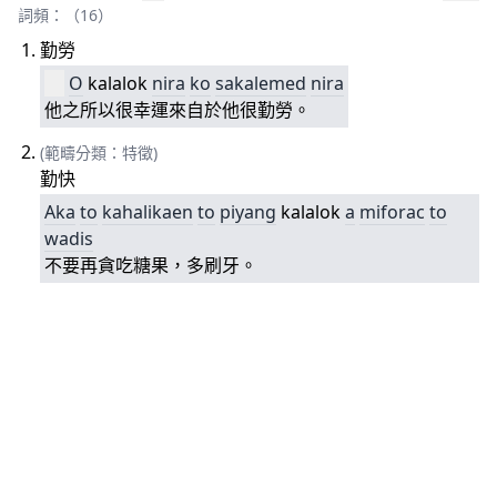
詞頻：（16）
勤勞
O
kalalok
nira
ko
sakalemed
nira
他之所以很幸運來自於他很勤勞。
(範疇分類：特徵)
勤快
Aka
to
ka
halikaen
to
piyang
kalalok
a
miforac
to
wadis
不要再貪吃糖果，多刷牙。