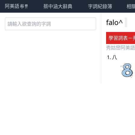
蔡中涵大辭典
字詞紀錄簿
相
阿美語萌典
falo^
學習詞表－
秀姑巒阿美語
八