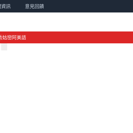
關資訊
意見回饋
秀姑巒阿美語