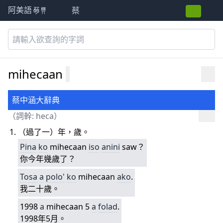
蔡
阿美語萌典
mihecaan
蔡中涵大辭典
（詞幹:
heca
）
（過了一）年，歲。
Pina
ko
mihecaan
iso
anini
saw？
你今年幾歲了？
Tosa
a
polo'
ko
mihecaan
ako
.
我二十歲。
1998
a
mihecaan 5
a
folad
.
1998年5月。