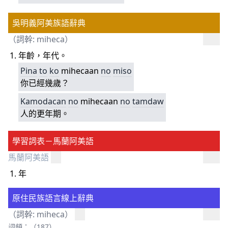
吳明義阿美族語辭典
（詞幹:
miheca
）
年齡，年代。
Pina
to
ko
mihecaan
no
miso
你已經幾歲？
Kamodacan
no
mihecaan
no
tamdaw
人的更年期。
學習詞表－馬蘭阿美語
馬蘭阿美語
年
原住民族語言線上辭典
（詞幹:
miheca
）
詞頻：（187）