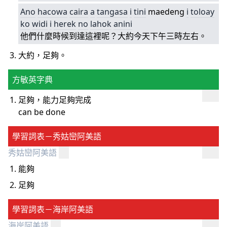
Ano
hacowa
caira
a
tangasa
i
tini
maedeng
i
toloay
ko
widi
i
herek
no
lahok
anini
他們什麼時候到達這裡呢？大約今天下午三時左右。
大約，足夠。
方敏英字典
足夠，能力足夠完成
can be done
學習詞表－秀姑巒阿美語
秀姑巒阿美語
能夠
足夠
學習詞表－海岸阿美語
海岸阿美語