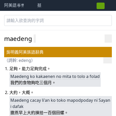
蔡
阿美語萌典
maedeng
吳明義阿美族語辭典
（詞幹:
edeng
）
足夠，能力足夠完成。
Maedeng
ko
kakaenen
no
mita
to
tolo
a
folad
我們的食物夠吃三個月。
大約，大概。
Maedeng
cacay
li'an
ko
toko
mapodpoday
ni
S
aya
n
i
dafak
撒燕早上大約揀拾一百個田螺。