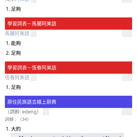
足夠
學習詞表－馬蘭阿美語
馬蘭阿美語
能夠
足夠
學習詞表－恆春阿美語
恆春阿美語
足夠
原住民族語言線上辭典
（詞幹:
edeng
）
詞頻：（34）
大約