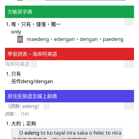
方敏英字典
唯，只有，僅僅，獨一
only
maedeng
、
edengan
、
dengan
、
paedeng
同
學習詞表－海岸阿美語
海岸阿美語
只有
另作deng/dengan
原住民族語言線上辭典
（詞幹: edeng）
詞頻：（16）
大約；足夠
O
edeng
to
ko
tayal
nira
saka
o
felec
to
nira