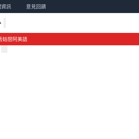
關資訊
意見回饋
^
秀姑巒阿美語