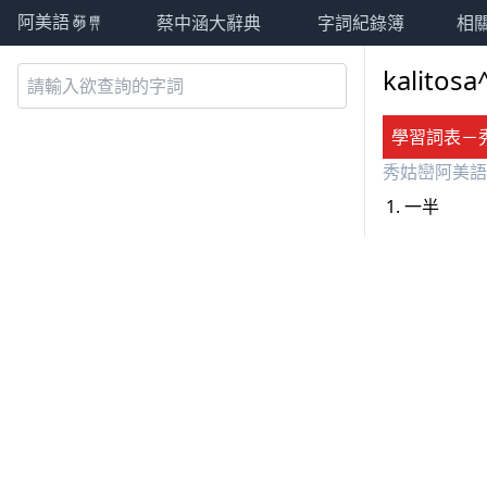
蔡中涵大辭典
字詞紀錄簿
相
阿美語萌典
kalitosa
學習詞表－
秀姑巒阿美語
一半