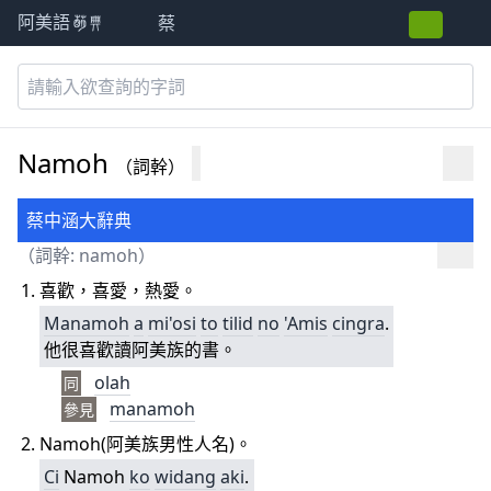
蔡
阿美語萌典
Namoh
（詞幹）
蔡中涵大辭典
（詞幹: namoh）
喜歡，喜愛，熱愛。
Manamoh
a
mi'osi
to
tilid
no
'Amis
cingra
.
他很喜歡讀阿美族的書。
olah
同
manamoh
參見
Namoh(阿美族男性人名)。
Ci
Namoh
ko
widang
aki
.