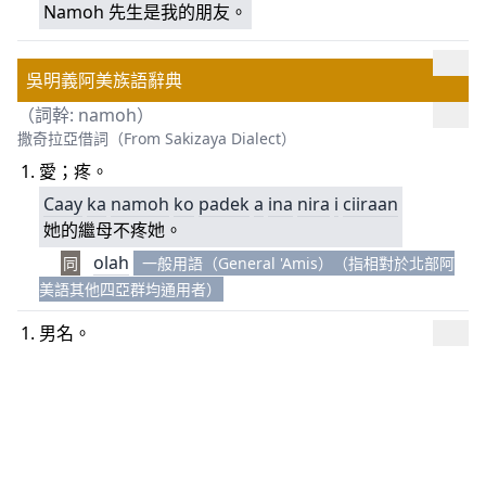
Namoh 先生是我的朋友。
吳明義阿美族語辭典
（詞幹: namoh）
撒奇拉亞借詞（From Sakizaya Dialect）
愛；疼。
Caay
ka
namoh
ko
padek
a
ina
nira
i
ciiraan
她的繼母不疼她。
olah
同
一般用語（General 'Amis）（指相對於北部阿
美語其他四亞群均通用者）
男名。