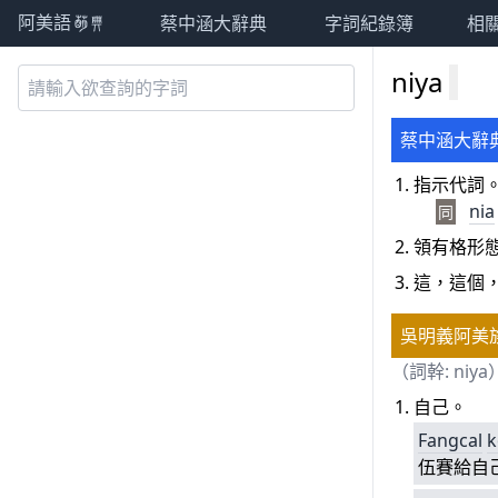
蔡中涵大辭典
字詞紀錄簿
相
阿美語萌典
niya
蔡中涵大辭
指示代詞
nia
同
領有格形
這，這個
吳明義阿美
（詞幹: niya
自己。
Fangcal
k
伍賽給自