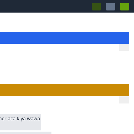
ner
aca
kiya
wawa