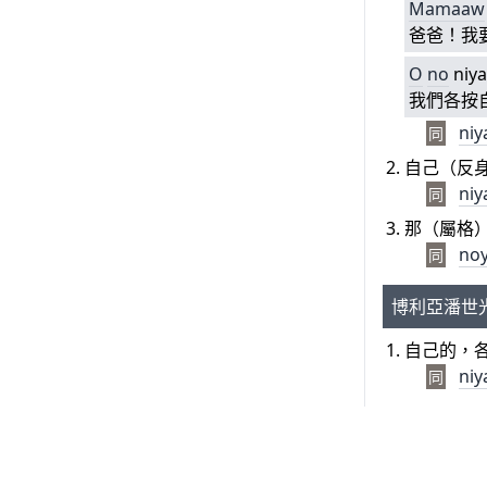
Mamaaw
爸爸！我
O
no
niy
我們各按
niy
同
自己（反
niy
同
那（屬格
no
同
博利亞潘世
自己的，
niy
同