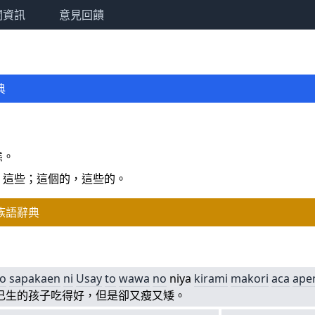
關資訊
意見回饋
典
。
態。
，這些；這個的，這些的。
族語辭典
）
o
sapakaen
ni
Usay
to
wawa
no
niya
kirami
makori
aca
ape
己生的孩子吃得好，但是卻又瘦又矮。