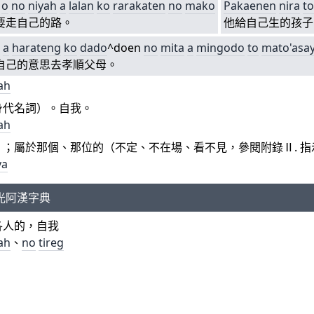
o
no
niyah
a
lalan
ko
rarakaten
no
mako
Pakaenen
nira
to
要走自己的路。
他給自己生的孩子
a
a
harateng
ko
dado
^doen
no
mita
a
mingodo
to
mato'asa
自己的意思去孝順父母。
ah
身代名詞）。自我。
ah
）；屬於那個、那位的（不定、不在場、看不見，參閱附錄Ⅱ. 指
ya
光阿漢字典
各人的，自我
ah
、
no
tireg