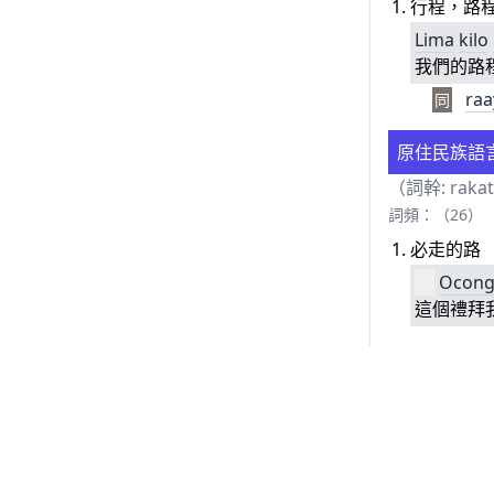
行程，路
Lima
kilo
我們的路
raa
同
原住民族語
（詞幹:
rakat
詞頻：（26）
必走的路
Ocon
這個禮拜