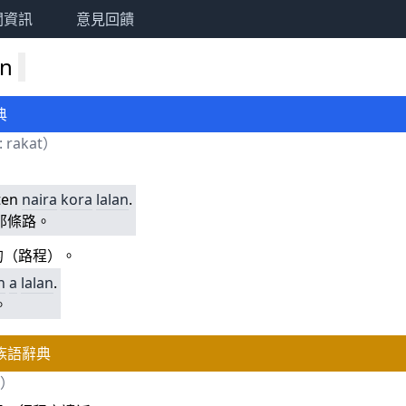
關資訊
意見回饋
en
典
:
rakat
）
ten
naira
kora
lalan
.
那條路。
的（路程）。
n
a
lalan
.
。
族語辭典
）