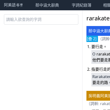
蔡中涵大辭典
字詞紀錄簿
相
阿美語萌典
rarakat
蔡中涵大辭
[疊 2]
（詞幹
要行走。
O
raraka
他們要走
指要行走
Rarakate
要走的路
吳明義阿美
（詞幹:
rakat