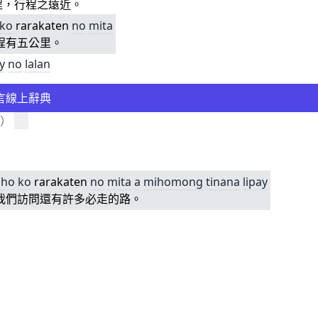
程，行程之遠近。
ko
rarakaten
no
mita
程有五公里。
y
no
lalan
言線上辭典
）
g
ho
ko
rarakaten
no
mita
a
mihomong
tinana
lipay
我們訪問還有許多必走的路。