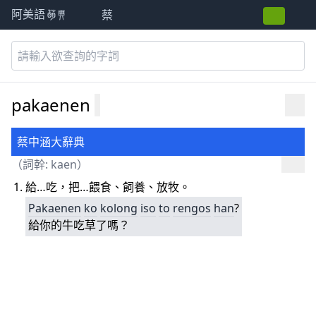
蔡
阿美語萌典
pakaenen
蔡中涵大辭典
（詞幹:
kaen
）
給…吃，把…餵食、飼養、放牧。
Pakaenen
ko
kolong
iso
to
rengos
han
?
給你的牛吃草了嗎？