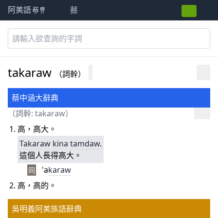
蔡
阿美語萌典
takaraw
（詞幹）
蔡中涵大辭典
（詞幹: takaraw）
高，高大。
Takaraw
kina
tamdaw
.
這個人長得高大。
'a
kara
w
同
高，高的。
吳明義阿美族語辭典