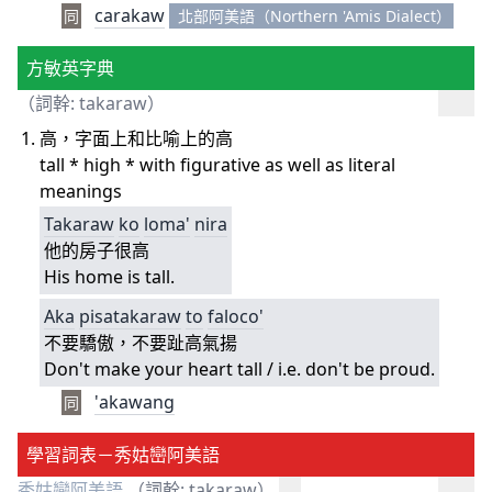
carakaw
同
北部阿美語（Northern 'Amis Dialect）
方敏英字典
（詞幹: takaraw）
高，字面上和比喻上的高
tall * high * with figurative as well as literal
meanings
Takaraw
ko
loma'
nira
他的房子很高
His home is tall.
Aka
pisatakaraw
to
faloco'
不要驕傲，不要趾高氣揚
Don't make your heart tall / i.e. don't be proud.
'akawang
同
學習詞表－秀姑巒阿美語
秀姑巒阿美語
（詞幹: takaraw）