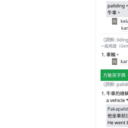
paliding 
牛車。
kel
同
ka
（詞幹:
lidin
一般用語（Gen
車輛。
kar
同
方敏英字典
（詞幹: palid
牛車的總
a vehicle 
Pakapali
他坐車前
He went b