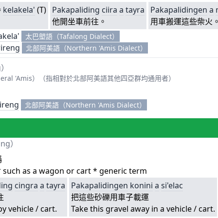
=
kelakela'
(T)
Pakapaliding
ciira
a
tayra
Pakapalidingen
a
他開坐車前往。
用車搬運這些柴火
akela'
太巴塱語（Tafalong Dialect）
rireng
北部阿美語（Northern 'Amis Dialect）
g
）
eral 'Amis）（指相對於北部阿美語其他四亞群均通用者）
ireng
北部阿美語（Northern 'Amis Dialect）
ing）
稱
* such as a wagon or cart * generic term
ding
cingra
a
tayra
Pakapalidingen
konini
a
si'elac
往
把這些砂礫用車子載運
y vehicle / cart.
Take this gravel away in a vehicle / cart.