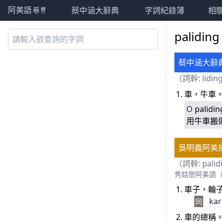
蔡中涵大辭典
字詞紀錄簿
相
阿美語萌典
palidin
蔡中涵大辭
（詞幹:
lidin
車，牛車
O
palidi
用牛車搬
吳明義阿美
（詞幹: palid
秀姑巒阿美語（Siwk
車子，輪
kar
同
車的總稱