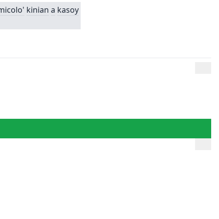
micolo'
kinian
a
kasoy
。