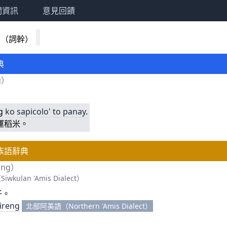
關資訊
意見回饋
g
（詞幹）
典
g
）
。
ng
ko
sapicolo'
to
panay
.
運稻米。
族語辭典
ing）
ulan 'Amis Dialect）
子。
ireng
北部阿美語（Northern 'Amis Dialect）
。