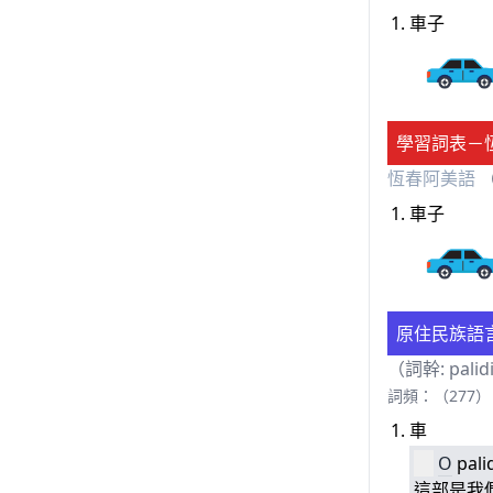
車子
學習詞表－
恆春阿美語
（
車子
原住民族語
（詞幹: pali
詞頻：（277）
車
O
pali
這部是我