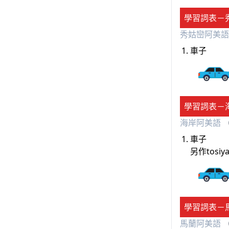
學習詞表－
秀姑巒阿美語
車子
學習詞表－
海岸阿美語
（
車子
另作tosi
學習詞表－
馬蘭阿美語
（