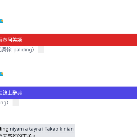
恆春阿美語
詞幹: paliding）
言線上辭典
ding）
ding
niyam
a
tayra
i
T
aka
o
kinian
們去高雄的車子。