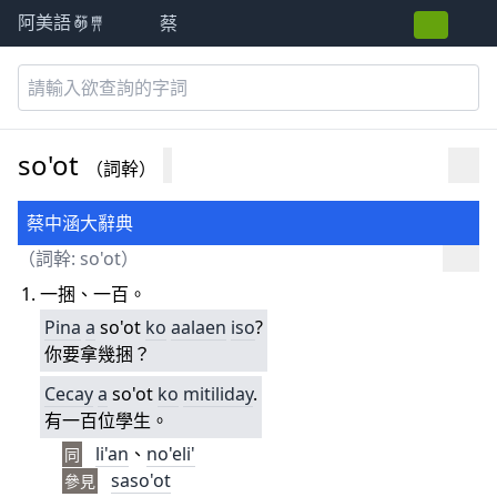
蔡
阿美語萌典
so'ot
（詞幹）
蔡中涵大辭典
（詞幹: so'ot）
一捆、一百。
Pina
a
so'ot
ko
aalaen
iso
?
你要拿幾捆？
Cecay
a
so'ot
ko
mitiliday
.
有一百位學生。
li'an
、
no
'eli'
同
saso'ot
參見