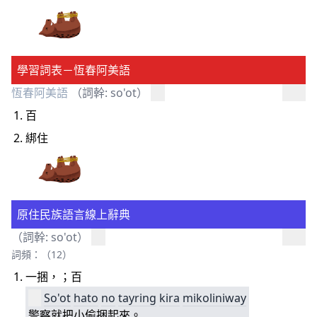
學習詞表－恆春阿美語
恆春阿美語
（詞幹: so'ot）
百
綁住
原住民族語言線上辭典
（詞幹: so'ot）
詞頻：（12）
一捆，；百
So'ot
hato
no
tayring
kira
mikoliniway
警察就把小偷捆起來。