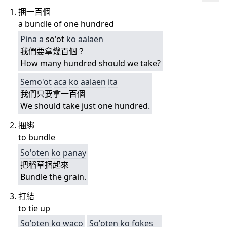
捆一百個
a bundle of one hundred
Pina
a
so'ot
ko
aalaen
我們要拿幾百個？
How many hundred should we take?
Semo'ot
aca
ko
aalaen
ita
我們只要拿一百個
We should take just one hundred.
捆綁
to bundle
So'oten
ko
panay
把稻草捆起來
Bundle the grain.
打結
to tie up
So'oten
ko
waco
So'oten
ko
fokes