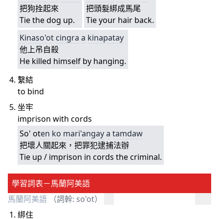
把狗拴起來
把頭髮綁成馬尾
Tie the dog up.
Tie your hair back.
Kinaso'ot
cingra
a
kinapatay
他上吊自殺
He killed himself by hanging.
繫結
to bind
坐牢
imprison with cords
So' ot
en
ko
mari'angay
a
tamdaw
把壞人關起來，把罪犯逮捕法辦
Tie up / imprison in cords the criminal.
學習詞表－馬蘭阿美語
馬蘭阿美語
（詞幹: so'ot）
綁住