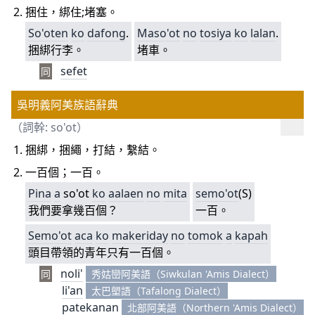
捆住，綁住;堵塞。
So'oten
ko
dafong
.
Maso'ot
no
tosiya
ko
lalan
.
捆綁行李。
堵車。
sefet
同
吳明義阿美族語辭典
（詞幹: so'ot）
捆綁，捆繩，打結，繫結。
一百個；一百。
Pina
a
so'ot
ko
aalaen
no
mita
semo'ot
(S)
我們要拿幾百個？
一百。
Semo'ot
aca
ko
makeriday
no
tomok
a
kapah
頭目帶領的青年只有一百個。
noli'
同
秀姑巒阿美語（Siwkulan 'Amis Dialect）
li'an
太巴塱語（Tafalong Dialect）
patekanan
北部阿美語（Northern 'Amis Dialect）