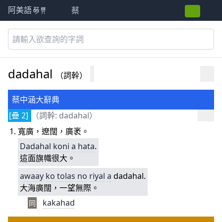
蔡
阿美語萌典
dadahal
（詞幹）
蔡中涵大辭典
[疊 2]
（詞幹: dadahal）
寬廣，遼闊，廣袤。
Dadahal
koni
a
hata
.
這面旗幟很大。
awaay
ko
tolas
no
r
iya
l
a
dadahal.
大海廣闊，一望無際。
kakahad
同