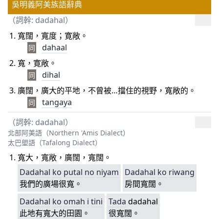
吳明義阿美族語辭典
（詞幹: dadahal）
寬闊，寬度；寛敞。
dahaal
同
寬，寛敞。
dihal
同
廣闊，廣大的平地，不曾被…擋住的視野，寬敞的。
tangaya
同
（詞幹: dadahal）
北部阿美語（Northern 'Amis Dialect）
太巴塱語（Tafalong Dialect）
寬大，寬敞，廣闊，寬闊。
Dadahal
ko
putal
no
niyam
Dadahal
ko
riwang
我們的廣場很寬。
房間寬闊。
Dadahal
ko
omah
i
tini
Tada
dadahal
此地有寬大的田園。
很寬闊。