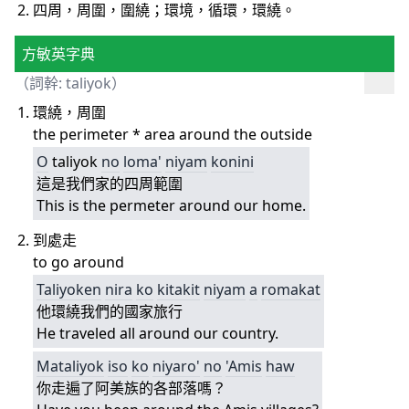
四周，周圍，圍繞；環境，循環，環繞。
方敏英字典
（詞幹: taliyok）
環繞，周圍
the perimeter * area around the outside
O
taliyok
no
loma'
niyam
konini
這是我們家的四周範圍
This is the permeter around our home.
到處走
to go around
Taliyoken
nira
ko
kitakit
niyam
a
romakat
他環繞我們的國家旅行
He traveled all around our country.
Mataliyok
iso
ko
niyaro'
no
'Amis
haw
你走遍了阿美族的各部落嗎？