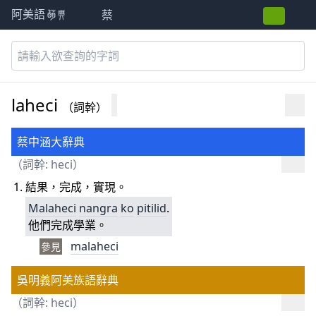
蔡
阿美語萌典
laheci
（詞幹）
蔡中涵大辭典
（詞幹:
heci
）
結果，完成，實現。
Malaheci
nangra
ko
pitilid
.
他們完成學業。
malaheci
參見
吳明義阿美族語辭典
（詞幹:
heci
）