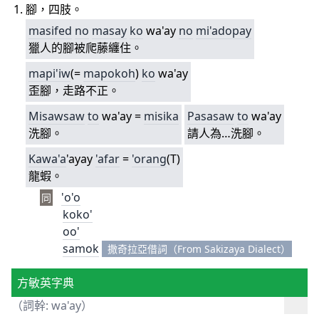
腳，四肢。
masifed
no
masay
ko
wa'ay
no
mi'adopay
獵人的腳被爬藤纏住。
mapi'iw
(=
mapokoh
)
ko
wa'ay
歪腳，走路不正。
Misawsaw
to
wa'ay =
misika
Pa
sasaw
to
wa'ay
洗腳。
請人為…洗腳。
Ka
wa'a
'ayay
'afar
=
'orang
(T)
龍蝦。
'o'o
同
koko'
oo'
samok
撒奇拉亞借詞（From Sakizaya Dialect）
方敏英字典
（詞幹: wa'ay）