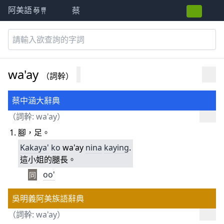
蔡
阿美語萌典
wa'ay
（詞幹）
蔡中涵大辭典
（詞幹: wa'ay）
腳，足。
Kakaya'
ko
wa'ay
nina
kaying
.
這小姐的腿長。
oo'
同
吳明義阿美族語辭典
（詞幹: wa'ay）