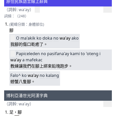
原住民族語言線上辭典
（詞幹: wa'ay）
詞頻：（248）
(範疇分類：身體部位)
腳
O
ma'akik
ko
doka
no
wa'ay
ako
我腳的傷口乾癒了。
Papiceleden
no
pasifana'ay
kami
to
'oteng
i
wa'ay
a
mafekac
教練讓我們在腳上綁束鉛塊跑步。
Falo^
ko
wa'ay
no
kalang
螃蟹八隻腳。
博利亞潘世光阿漢字典
（詞幹: wa'ay）
足，腳