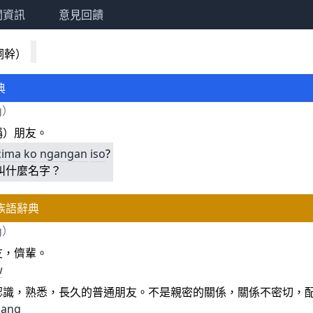
關資訊
意見回饋
詞幹）
典
g）
稱）朋友。
cima
ko
ngangan
iso
?
叫什麼名字？
族語辭典
g）
友，儕輩。
w
認識，熟悉，長久的普通朋友。不是親密的關係，關係不密切，
dang