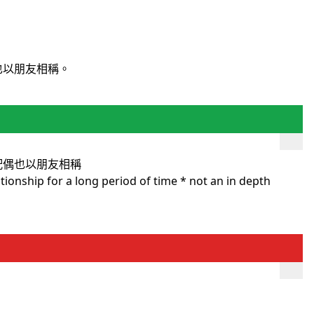
也以朋友相稱。
配偶也以朋友相稱
ionship for a long period of time * not an in depth