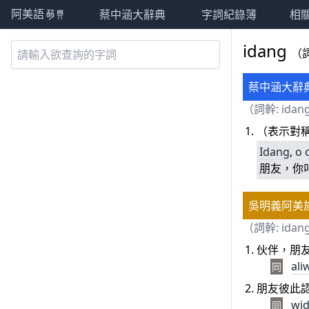
蔡中涵大辭典
字詞紀錄簿
相
阿美語萌典
idang
（
蔡中涵大辭
（詞幹: idan
（表示對
Idang
,
o
朋友，你
吳明義阿美
（詞幹: idan
伙伴，朋
ali
同
朋友彼此
wi
同