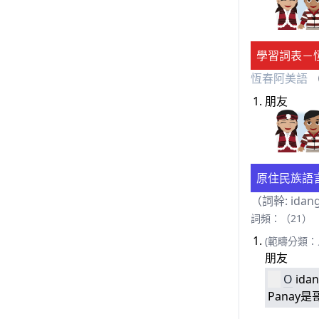
學習詞表－
恆春阿美語
（
朋友
原住民族語
（詞幹: ida
詞頻：（21）
(範疇分類：
朋友
O
ida
Panay