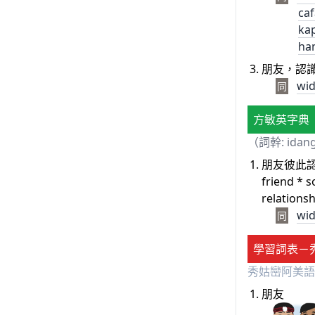
caf
ka
ha
朋友，認
wi
同
方敏英字典
（詞幹: idan
朋友彼此
friend * 
relations
wi
同
學習詞表－
秀姑巒阿美語
朋友