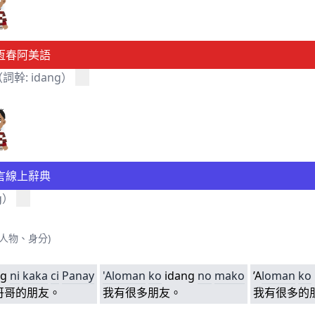
恆春阿美語
詞幹: idang）
言線上辭典
ng）
人物、身分)
ng
ni
kaka
ci
Panay
'Aloman
ko
idang
no
mako
’A
loman
ko
是哥哥的朋友。
我有很多朋友。
我有很多的