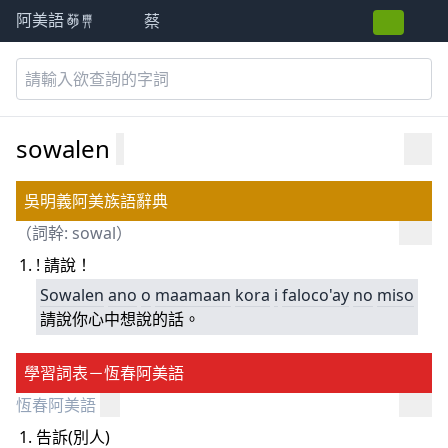
蔡
阿美語萌典
sowalen
吳明義阿美族語辭典
（詞幹:
sowal
）
! 請說！
Sowalen
ano
o
maamaan
kora
i
faloco'
ay
no
miso
請說你心中想說的話。
學習詞表－恆春阿美語
恆春阿美語
告訴(別人)