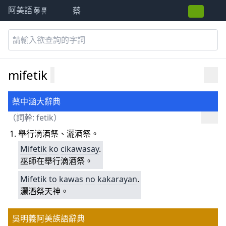
蔡
阿美語萌典
mifetik
蔡中涵大辭典
（詞幹:
fetik
）
舉行滴酒祭、灑酒祭。
Mifetik
ko
cikawasay
.
巫師在舉行滴酒祭。
Mifetik
to
kawas
no
kakarayan
.
灑酒祭天神。
吳明義阿美族語辭典