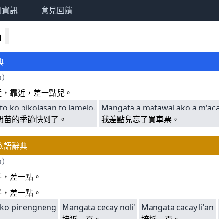
關資訊
意見回饋
a
典
a
）
近，靠近，差一點兒。
to
ko
pikolasan
to
lamelo
.
Mangata
a
matawal
ako
a
m
'ac
間苗的季節快到了。
我差點兒忘了買車票。
族語辭典
a
）
乎，差一點。
乎，差一點。
ko
pinengneng
Mangata
cecay
noli'
Mangata
cacay
li'an