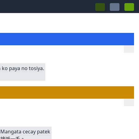
a
ko
paya
no
tosiya
.
Mangata
cecay
patek