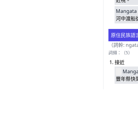
近視。
Mangata
河中渡船
原住民族語
（詞幹:
ngat
詞頻：（5）
接近
Manga
豐年祭快