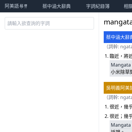
蔡中涵大辭典
字詞紀錄簿
相
阿美語萌典
mangat
蔡中涵大辭
（詞幹:
ngat
臨近，將
Mangata
小米除草
吳明義阿美
（詞幹:
ngat
很近，幾
很近；幾
Mangata