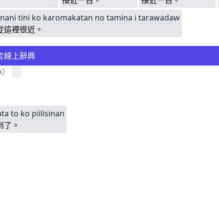
接近一百。
接近一百。
nani
tini
ko
karomakatan
no
tamina
i
tarawadaw
從這裡很近。
言線上辭典
a
）
ta
to
ko
piilisinan
到了。