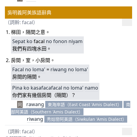
吳明義阿美族語辭典
（詞幹: facal）
梯田，隔間之意。
Sepat
ko
facal
no
fonon
niyam
我們有四塊水田。
房間，室，小房間。
Facal
no
loma'
=
riwang
no
loma'
房間的隔間。
Pina
ko
kasafacafacal
no
loma'
namo
你們家有幾個房間（隔間）？
rawang
同
東海岸語（East Coast 'Amis Dialect）
南
部阿美語（Southern 'Amis Dialect）
riwang
秀姑巒阿美語（Siwkulan 'Amis Dialect）
（詞幹: facal）