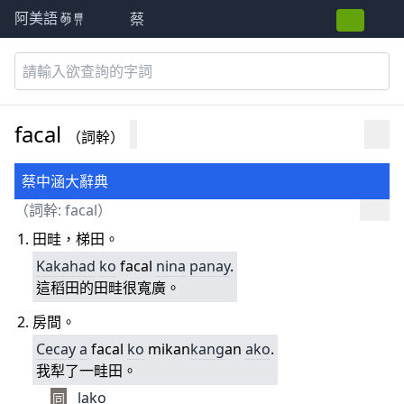
蔡
阿美語萌典
facal
（詞幹）
蔡中涵大辭典
（詞幹: facal）
田畦，梯田。
Kakahad
ko
facal
nina
panay
.
這稻田的田畦很寬廣。
房間。
Cecay
a
facal
ko
mikan
kang
an
ako
.
我犁了一畦田。
lako
同