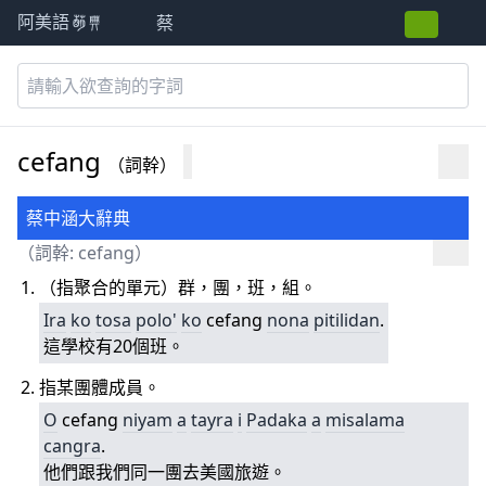
蔡
阿美語萌典
cefang
（詞幹）
蔡中涵大辭典
（詞幹: cefang）
（指聚合的單元）群，團，班，組。
Ira
ko
tosa
polo'
ko
cefang
nona
pitilidan
.
這學校有20個班。
指某團體成員。
O
cefang
niyam
a
tayra
i
Padaka
a
misalama
cangra
.
他們跟我們同一團去美國旅遊。