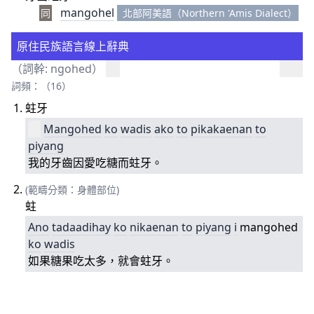
mangohel
同
北部阿美語（Northern 'Amis Dialect）
原住民族語言線上辭典
（詞幹:
ngohed
）
詞頻：（16）
蛀牙
Mangohed
ko
wadis
ako
to
pikakaenan
to
piyang
我的牙齒因愛吃糖而蛀牙。
(範疇分類：身體部位)
蛀
Ano
tadaadihay
ko
nikaenan
to
piyang
i
mangohed
ko
wadis
如果糖果吃太多，就會蛀牙。