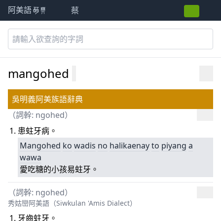
蔡
阿美語萌典
mangohed
吳明義阿美族語辭典
（詞幹:
ngohed
）
患蛀牙病。
Mangohed
ko
wadis
no
halikaenay
to
piyang
a
wawa
愛吃糖的小孩易蛀牙。
（詞幹:
ngohed
）
秀姑巒阿美語（Siwkulan 'Amis Dialect）
牙齒蛀牙。