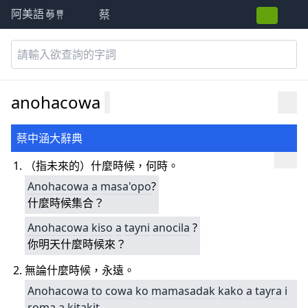
蔡
阿美語萌典
anohacowa
蔡中涵大辭典
（指未來的）什麼時候，何時。
Anohacowa
a
masa'opo
?
什麼時候集合？
Anohacowa
kiso
a
tayni
anocila
?
你明天什麼時候來？
無論什麼時候，永遠。
Anohacowa
to
cowa
ko
mamasadak
kako
a
tayra
i
roma
a
kitakit
.