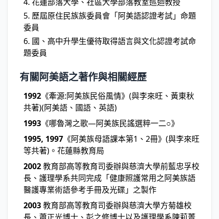
花蓮部落大學、社區大學部落教室巡迴教授
歷屆原住民族族委員會「阿美語認證考試」命題
委員
國、高中升學生優待取得語言與文化認證考試命
題委員
有關阿美語之著作與相關經歷
1992
《牽源:阿美族民俗風情》(與李來旺、黃東秋
共著)(阿美語、國語、英語)
1993
《哪魯灣之歌—阿美族民謠選粹一二○》
1995, 1997
《阿美族母語課本第1、2冊》(與李來旺
等共著)。花蓮縣教育局
2002
教育部高等教育司委辦與慈濟大學前藍忠孚校
長、護理學系共同完成「健康照護常用之阿美族語
醫護專業術語參考手冊及光碟」之製作
2003
教育部高等教育司委辦與慈濟大學方菊雄校
長、蕭正光博士、彭之修博士以及護理學系陳莉菁