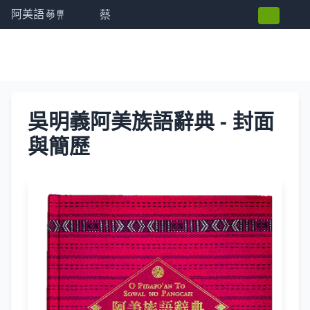
蔡
阿美語萌典
吳明義阿美族語辭典 - 封面
與簡歷