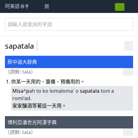
蔡
阿美語萌典
sapatala
蔡中涵大辭典
（詞幹:
tala
）
供某一天用的、籌備、預備用的。
Misa^p
ah
to
ko
lomaloma'
o
sapatala
toni
a
romi'ad
.
家家釀酒等著這一天用。
博利亞潘世光阿漢字典
（詞幹:
tala
）