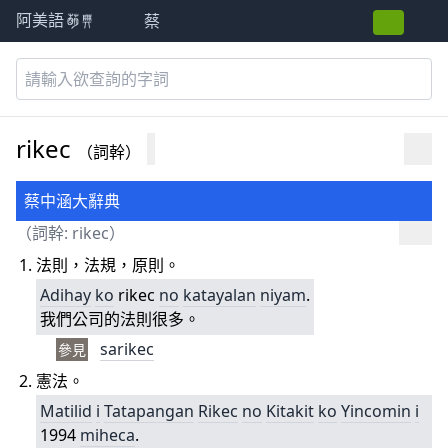
蔡
阿美語萌典
rikec
（詞幹）
蔡中涵大辭典
（詞幹: rikec）
法則，法規，原則。
Adihay
ko
rikec
no
katayalan
niyam
.
我們公司的法則很多。
sarikec
參見
憲法。
Matilid
i
Tatapangan
Rikec
no
Kitakit
ko
Yincomin
i
1994
miheca
.