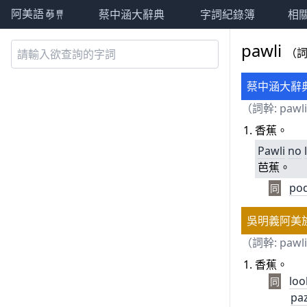
蔡中涵大辭典
字詞紀錄簿
相
阿美語萌典
pawli
（
蔡中涵大辭
（詞幹: pawl
香蕉。
Pawli
no
芭蕉。
pod
同
吳明義阿美
（詞幹: pawl
香蕉。
loo
同
pa