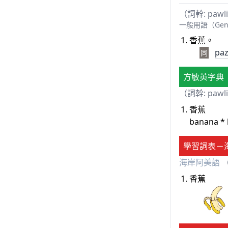
（詞幹: pawl
一般用語（Gen
香蕉。
pa
同
方敏英字典
（詞幹: pawl
香蕉
banana *
學習詞表－
海岸阿美語
（
香蕉