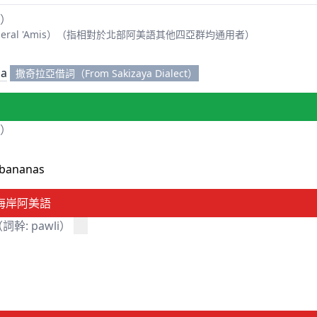
i）
eral 'Amis）（指相對於北部阿美語其他四亞群均通用者）
za
撒奇拉亞借詞（From Sakizaya Dialect）
i）
 bananas
海岸阿美語
詞幹: pawli）