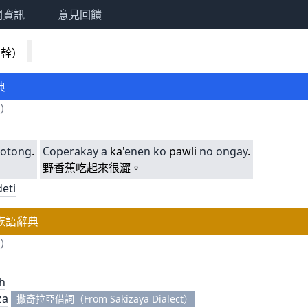
關資訊
意見回饋
詞幹）
典
i）
lotong
.
Coper
akay
a
ka'
en
en
ko
pawli
no
ongay
.
野香蕉吃起來很澀。
eti
族語辭典
i）
h
za
撒奇拉亞借詞（From Sakizaya Dialect）